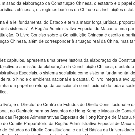
a missão da elaboração da Constituição Chinesa, o estatuto e o papel d
erísticas chinesas, os regimes básicos da China e as instituições estat
na é a lei fundamental do Estado e tem a maior força jurídica, proporc
 dois sistemas". A Região Administrativa Especial de Macau é uma par
tuição. O Livro Conciso sobre a Constituição Chinesa é escrito a parti
uição Chinesa, além de corresponder à situação real da China, mas t
 dez capítulos, apresenta uma breve história da elaboração da Constit
jectivo e a missão da elaboração da Constituição Chinesa, o estatuto
strativas Especiais, o sistema socialista como sistema fundamental do
andeira, o hino e o emblema nacional e a capital. O livro integra a evo
ha um papel no reforço da consciência constitucional de toda a socie
tico.
o livro, é o Director do Centro de Estudos do Direito Constitucional e
ssional, no Gabinete para os Assuntos de Hong Kong e Macau do Consel
s das Regiões Administrativas Especiais de Hong Kong e de Macau, f
do Comité Preparatório da Região Administrativa Especial de Macau.
 de Estudos do Direito Constitucional e da Lei Básica da Universidad