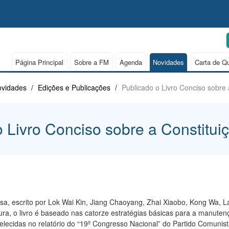
Página Principal
Sobre a FM
Agenda
Novidades
Carta de Q
vidades
/
Edições e Publicações
/
Publicado o Livro Conciso sobre 
o Livro Conciso sobre a Constitui
esa, escrito por Lok Wai Kin, Jiang Chaoyang, Zhai Xiaobo, Kong Wa, 
ra, o livro é baseado nas catorze estratégias básicas para a manute
elecidas no relatório do “19º Congresso Nacional” do Partido Comunista