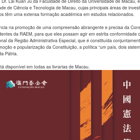
 o Dr. Lai Kuan Ju da Faculdade de Direito da Universidade de Macau,
de de Ciência e Tecnologia de Macau, cujas principais áreas de investi
dos têm uma extensa formação académica em estudos relacionados.
lância na promoção de uma compreensão abrangente e precisa da Consti
identes da RAEM, para que eles possam agir em estrita conformidade c
ional da Região Administrativa Especial, que é constituída conjuntament
omoção e popularização da Constituição, a política “um país, dois si
a Pátria.
tá disponível em todas as livrarias de Macau.