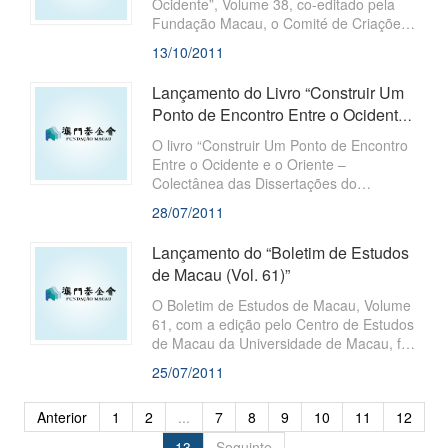
Ocidente”, Volume 38, co-editado pela
Fundação Macau, o Comité de Criações
da Associação dos Escritores da
13/10/2011
Província de Guangdong e a Associação
dos Escritores de Zhuhai, foi
Lançamento do Livro “Construir Um
recentemente publicado. Adoptando uma
Ponto de Encontro Entre o Ocidente
atitude liberta, tolerante e aberta, o
e o Oriente – Colectânea das Di...
boletim criou uma plataforma de criações
O livro “Construir Um Ponto de Encontro
artísticas no âmbito de poesia.
Entre o Ocidente e o Oriente –
Colectânea das Dissertações do
Seminário Comemorativo do 200.º
28/07/2011
Aniversário da Chegada à China de
Robert Morrison”, redigido principalmente
Lançamento do “Boletim de Estudos
por Zhang Xiping, Wu Zhiliang e Anthony
de Macau (Vol. 61)”
Ferguson, foi recentemente publicado
por Foreign Languanges Teaching and
O Boletim de Estudos de Macau, Volume
Research Press.
61, com a edição pelo Centro de Estudos
de Macau da Universidade de Macau, foi
recentemente publicado pela Fundação
25/07/2011
Macau. Este Boletim, com base nos
princípios da adopção duma atitude
Anterior
1
2
...
7
8
9
10
11
12
prudente, pragmática e criativa, tem por
objectivo juntar as dissertações das
13
Seguinte