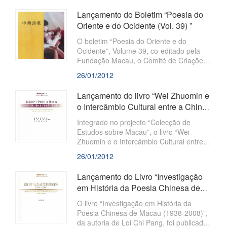
Lançamento do Boletim “Poesia do
Oriente e do Ocidente (Vol. 39) ”
O boletim “Poesia do Oriente e do
Ocidente”, Volume 39, co-editado pela
Fundação Macau, o Comité de Criações
da Associação dos Escritores da
26/01/2012
Província de Guangdong e a Associação
dos Escritores de Zhuhai, foi
Lançamento do livro “Wei Zhuomin e
recentemente publicado. Adoptando uma
o Intercâmbio Cultural entre a China
atitude liberta, tolerante e aberta, o
e o Ocidente - Colectânea de...
boletim criou uma plataforma de criações
Integrado no projecto “Colecção de
artísticas no âmbito de poesia.
Estudos sobre Macau”, o livro “Wei
Zhuomin e o Intercâmbio Cultural entre a
China e o Ocidente - Colectânea de
26/01/2012
Teses do 2.º Fórum Cultural Zhuhai-
Macau”, da autoria do Departamento de
Lançamento do Livro “Investigação
Propaganda de Zhuhai, da Fundação
em História da Poesia Chinesa de
Macau e da Universidade Normal da
Macau (1938-2008)”
China Central, foi publicado
O livro “Investigação em História da
nacionalmente pela Social Sciences
Poesia Chinesa de Macau (1938-2008)”,
da autoria de Loi Chi Pang, foi publicado