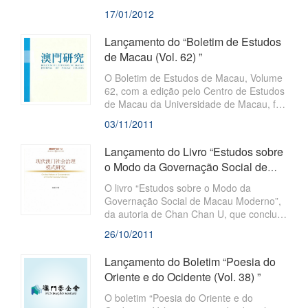
nacionalmente pela Social Sciences
17/01/2012
Academic Press (China) e a Fundação
Macau, e já se encontra disponível nas
Lançamento do “Boletim de Estudos
livrarias de Macau. É o primeiro livro
de Macau (Vol. 62) ”
académico que tem como tema a história
da poesia chinesa de Macau.
O Boletim de Estudos de Macau, Volume
62, com a edição pelo Centro de Estudos
de Macau da Universidade de Macau, foi
recentemente publicado pela Fundação
03/11/2011
Macau. Este Boletim, com base nos
princípios da adopção duma atitude
Lançamento do Livro “Estudos sobre
prudente, pragmática e criativa, tem por
o Modo da Governação Social de
objectivo juntar as dissertações das
Macau Moderno”
áreas de ciências humanas e sociais com
O livro “Estudos sobre o Modo da
a autoria de
Governação Social de Macau Moderno”,
da autoria de Chan Chan U, que concluiu
o doutoramento na Universidade de
26/10/2011
Ciência e Tecnologia de Macau, foi
publicado nacionalmente pela Social
Lançamento do Boletim “Poesia do
Sciences Academic Press (China) e a
Oriente e do Ocidente (Vol. 38) ”
Fundação Macau e já se encontra
disponível nas livrarias de Macau. O
O boletim “Poesia do Oriente e do
autor sintetiza o desenvolvimento social