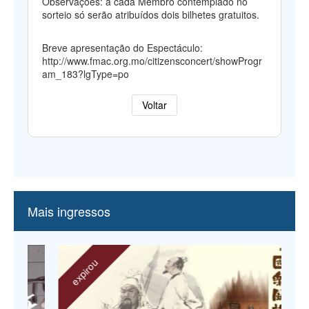
Observações: a cada Membro contemplado no
sorteio só serão atribuídos dois bilhetes gratuitos.
Breve apresentação do Espectáculo:
http://www.fmac.org.mo/citizensconcert/showProgr
am_183?lgType=po
Voltar
Mais ingressos
expirou