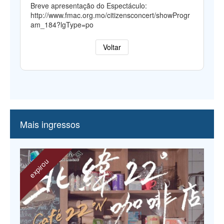
Breve apresentação do Espectáculo:
http://www.fmac.org.mo/citizensconcert/showProgr
am_184?lgType=po
Voltar
Mais ingressos
expirou