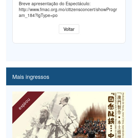
Breve apresentação do Espectáculo:
http://www.fmac.org.mo/citizensconcert/showProgr
am_184?lgType=po
Voltar
Mais ingressos
expirou