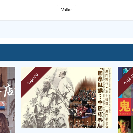
Voltar
expirou
expir