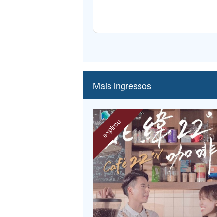
Mais ingressos
expirou