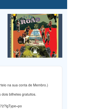
rteio na sua conta de Membro.)
dois bilhetes gratuitos.
4572?lgType=po