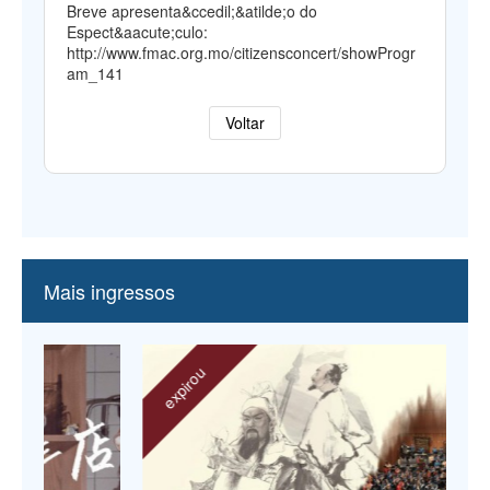
Breve apresenta&ccedil;&atilde;o do
Espect&aacute;culo:
http://www.fmac.org.mo/citizensconcert/showProgr
am_141
Voltar
Mais ingressos
expirou