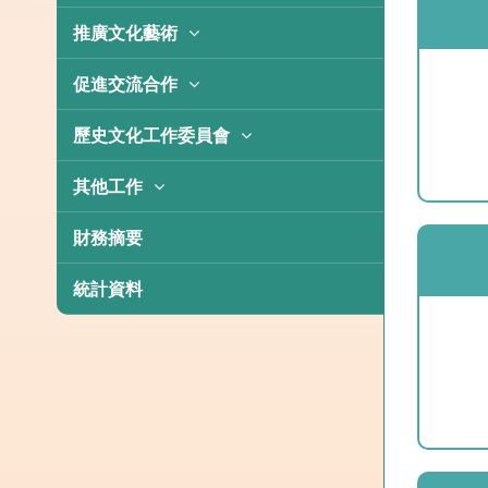
澳門基金會福包
獎學金
整合本土文化
推廣文化藝術
校園建設及重點資助
出版成果
中國共產黨100周年圖片展
促進交流合作
重點資助
藝術家推廣計劃
公益項目
歷史文化工作委員會
澳門基金會市民專場演出
外地學生獎學金
歷史文化推廣活動
其他工作
其他文藝項目
會議及交流
專項資助計劃
資助制度改革
財務摘要
文學項目
重點資助
出版項目
抗疫援助基金
統計資料
閱讀文化推廣項目
會議及交流
重點資助