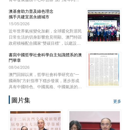
實習項目二○二六啟航儀式暨實習前培
澳基會助力普及綠色理念
訓”。
攜手共建宜居永續城市
15/05/2026
近年世界氣候變化加劇，全球暖化對居民
日常生活的切身影響愈見明顯。澳門特區
政府積極配合國家“雙碳目標”，以建設宜
居智慧綠色澳門作為施政重點之一，制訂
書寫中國哲學社會科學自主知識體系的澳
《澳門長期減碳策略》和《澳門環境保護
門華章
規劃》，謀劃可持續發展藍圖，
08/04/2026
澳門回歸以來，哲學社會科學研究在“一
國兩制”方針指導下穩步發展，逐步形成
具有中國特色、中國風格、中國氣派的自
主知識體系。自習近平總書記2016年在
圖片集
哲學社會科學工作座談會上發表重要講
更多
話、中共中央辦公廳2022年印發《國家
“十四五”時期哲學社會科學發展規劃》以
來，澳門的高等院校、澳門基金會和學術
團體作為知識產出、傳播和實踐的主體，
在構建哲學社會科學自主知識體系的征程