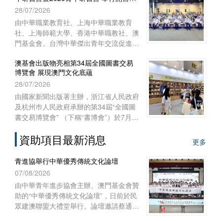
式
28/07/2026
澳門特別行政區聯絡辦公室宣傳文體部、
經濟部和澳門基金會作為澳門協辦單位，
由中華職業教育社、上海中華職業教育
一共組織了45位澳門代表前往內蒙古自
社、上海師範大學、香港中華職教社、澳
治區出席活動。
門基金會、台灣中華傑出青年交流促進會
共同主辦，上海師範大學教育學院與聯合
澳基會出版物亮相第34屆全國圖書交易
國教科文組織教師教育中心協辦之“青年
博覽會 展現澳門文化底蘊
匯‧文化緣‧中華情——第十五屆台灣青年
28/07/2026
研習營暨2026青年研習營”開營儀式於
2026年7月28日上午在上海聯合國教科文
由國家新聞出版署主辦，浙江省人民政府
組織教師教育中心舉行。來自台灣、香
及杭州巿人民政府承辦的第34屆“全國圖
港、澳門29所院校的60多名師生，和上
書交易博覽會” （下稱“書博會”）於7月
海師範大學的志願者共聚申城，一同開啟
24日至27日在浙江杭州國際博覽中心順
為期七天的文化交流與研習體驗之旅。
資助項目最新消息
利舉行。澳門基金會作為澳門出版界代表
更多
再度參展，攜近年出版的多領域精品圖書
亮相，向內地及各地讀者展現澳門豐富的
青進協舉行中華優秀傳統文化論壇
出版成果與文化底蘊。
07/08/2026
由中華青年進步協會主辦、澳門基金會贊
助的“中華優秀傳統文化論壇”，日前於民
眾建澳聯盟大禮堂舉行。論壇邀請蔡通中
醫擔任主講嘉賓，以“中醫文化傳承與創