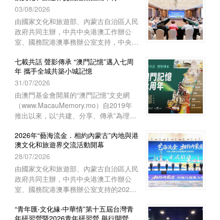
03/08/2026
上海崇明如山酒店舉行閉營儀式。上海中
華職業教育社常務副主任、市政府參事胡
由國家文化和旅遊部、內蒙古自治區人民
衛出席儀式並致辭。上海市崇明區海外聯
政府共同主辦，中共中央港澳工作辦公
誼會副會長林豔華、台灣中華傑出青年交
室、國務院港澳事務辦公室支持，中央人
流促進會理事長陳長風、上海崇明中華職
民政府駐澳門特別行政區聯絡辦公室宣傳
業教育社主任施志琴、上海中華職業技術
七載共話 聲影傳承 “澳門記憶”邁入七周
文體部、經濟部和澳門基金會等單位協辦
年 攜手全城共築小城記憶
學院執行理事蔡奚芳等近100人出席活
的2026年“藝海流金‧相約內蒙古”內地與
動。
31/07/2026
港澳文化和旅遊界交流活動，已於7月27
日至8月1日圓滿舉行。澳門組織了45位
由澳門基金會開展的“澳門記憶”文史網
文旅界代表赴內蒙古自治區參與活動，與
（www.MacauMemory.mo）自2019年
來自內地及香港的文旅界代表、專家學者
推出以來，以“共建、分享、傳承”為理
等共150多人齊聚內蒙古，共譜文旅合作
念，透過文字、圖片、聲音及影像，系統
新篇。
2026年“藝海流金．相約內蒙古”內地與港
梳理並活化澳門珍貴的歷史文化資源，建
澳文化和旅遊界交流活動開幕
構起承載小城歷史的大型文化資料庫。
28/07/2026
“澳門記憶”即將踏入開站七周年，特以
“七載共話 聲影傳承”為主題，陸續推出一
由國家文化和旅遊部、內蒙古自治區人民
系列涵蓋線上和線下的多元活動，誠邀市
政府共同主辦，中共中央港澳工作辦公
民大眾共同參與，用不同視角與媒介，共
室、國務院港澳事務辦公室支持的2026
同編織與傳承屬於這座小城的集體記憶。
年“藝海流金．相約內蒙古”內地與港澳文
“青年匯‧文化緣‧中華情”第十五屆台灣青
化和旅遊界交流活動於7月28日在內蒙古
年研習營暨2026青年研習營 舉行開營儀
自治區鄂爾多斯市開幕。中央人民政府駐