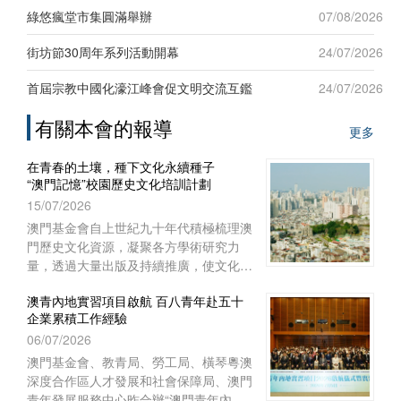
新發展”為題，吸引六十名來自台灣地區
綠悠瘋堂市集圓滿舉辦
07/08/2026
及澳門本地青年踴躍參與，現場互動熱
烈。
街坊節30周年系列活動開幕
24/07/2026
首屆宗教中國化濠江峰會促文明交流互鑑
24/07/2026
有關本會的報導
更多
在青春的土壤，種下文化永續種子
“澳門記憶”校園歷史文化培訓計劃
15/07/2026
澳門基金會自上世紀九十年代積極梳理澳
門歷史文化資源，凝聚各方學術研究力
量，透過大量出版及持續推廣，使文化保
育從學術議題走進大眾視野，深化大眾對
澳青內地實習項目啟航 百八青年赴五十
文化保育的關注。
企業累積工作經驗
06/07/2026
澳門基金會、教青局、勞工局、橫琴粵澳
深度合作區人才發展和社會保障局、澳門
青年發展服務中心昨合辦“澳門青年內地