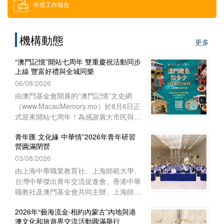
年度工作報告
借用場地
機構動態
更多
下載區
“澳門記憶”開站七周年 雙重慶祝活動同步
上線 豐富好禮與全城同樂
索取門票
06/08/2026
由澳門基金會開展的“澳門記憶”文史網
（www.MacauMemory.mo）於8月6日正
招聘消息
式迎來開站七周年！為感謝廣大市民與讀
者多年來的相伴與支持，“澳門記憶”於生
青年匯 文化緣 中華情”2026年青年研習
日這天起，隆重推出兩項互動慶祝活動
營圓滿閉營
──Facebook 官方專頁“七周年
03/08/2026
Giveaway”互動遊戲以及“澳門離島知多
少”線上問答遊戲，以豐富好禮與全城同
由上海中華職業教育社、上海師範大學、
樂！
台灣中華傑出青年交流促進會、香港中華
職教社及澳門基金會共同主辦、上海師範
大學教育學院與聯合國教育科學文化組織
2026年“藝海流金‧相約內蒙古”內地與港
教師教育中心協辦的“青年匯 文化緣 中華
澳文化和旅遊界交流活動圓滿舉行
情”2026年青年研習營已於8月1日下午在