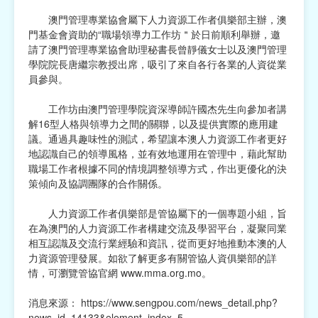
澳門管理專業協會屬下人力資源工作者俱樂部主辦，澳
宗教
門基金會資助的“職場領導力工作坊＂於日前順利舉辦，邀
請了澳門管理專業協會助理秘書長曾靜儀女士以及澳門管理
慈善中介及志願活動推廣
學院院長唐繼宗教授出席，吸引了來自各行各業的人資從業
員參與。
公民社團及同鄉會
工作坊由澳門管理學院資深導師許國杰先生向參加者講
國際
解16型人格與領導力之間的關聯，以及提供實際的應用建
議。通過具趣味性的測試，希望讓本澳人力資源工作者更好
其他
地認識自己的領導風格，並有效地運用在管理中，藉此幫助
職場工作者根據不同的情境調整領導方式，作出更優化的決
策傾向及協調團隊的合作關係。
人力資源工作者俱樂部是管協屬下的一個專題小組，旨
在為澳門的人力資源工作者構建交流及學習平台，凝聚同業
相互認識及交流行業經驗和資訊，從而更好地推動本澳的人
力資源管理發展。如欲了解更多有關管協人資俱樂部的詳
情，可瀏覽管協官網 www.mma.org.mo。
消息來源：
https://www.sengpou.com/news_detail.php?
news_id=14133&element_index=5