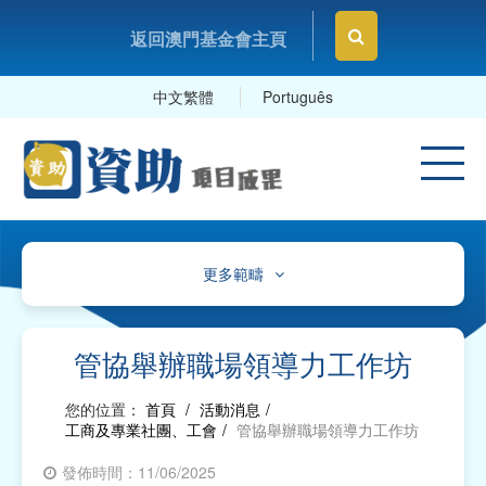
返回澳門基金會主頁
中文繁體
Português
更多範疇
文化、體育及康樂
教育及研究
管協舉辦職場領導力工作坊
衛生
您的位置：
首頁
/
活動消息
/
工商及專業社團、工會
/
管協舉辦職場領導力工作坊
社會服務
發佈時間：11/06/2025
工商及專業社團、工會