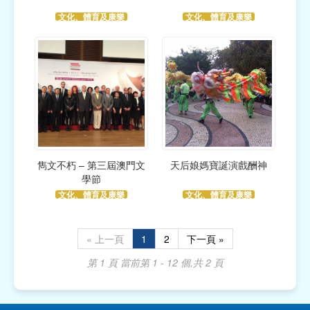
文化、體育及康樂
文化、體育及康樂
雋文不朽 – 第三屆澳門文
天后娘媽寶誕演戲酬神
學節
文化、體育及康樂
文化、體育及康樂
« 上一頁
1
2
下一頁 »
第 1 頁
當前第 1 - 12 個,共 2 頁