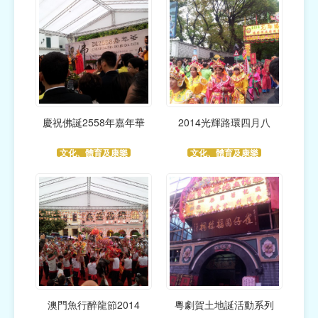
慶祝佛誕2558年嘉年華
2014光輝路環四月八
文化、體育及康樂
文化、體育及康樂
澳門魚行醉龍節2014
粵劇賀土地誕活動系列