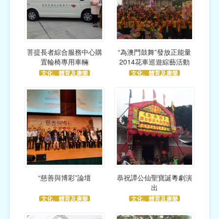
菩提長者綜合服務中心購
“為澳門鼓舞”發放正能量
置輪椅專用車輛
2014花車巡遊綜藝活動
文化、體育及康樂
文化、體育及康樂
“慈善與博彩”論壇
恭祝譚公仙聖寶誕粵劇演
出
文化、體育及康樂
文化、體育及康樂