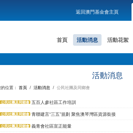
返回澳門基金會主頁
首頁
活動消息
活動花絮
活動消息
您的位置：
首頁
/
活動消息
/
公民社團及同鄉會
五百人參社區工作培訓
公民社團及同鄉會
青聯建言“三五”規劃 聚焦澳琴灣區資源銜接
公民社團及同鄉會
義青會社區宣正能量
公民社團及同鄉會