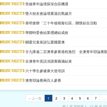
世緬青年論壇探深合區機遇
公民社團及同鄉會
暨大校友會論壇重溫抗戰歲月
公民社團及同鄉會
善明會辦「三十年後模擬社區」關懷綜合活動
公民社團及同鄉會
學聯時委會結業禮總結成效
公民社團及同鄉會
關愛兒童座談弘愛國愛澳
公民社團及同鄉會
廿九隊逾二百澳青參賽過程激烈 全澳青年辯論賽
公民社團及同鄉會
全澳青年英語演講賽圓滿結束
公民社團及同鄉會
六十學生參健康大使培訓
公民社團及同鄉會
澳青辯論賽兩百人參賽
公民社團及同鄉會
« 上一頁
1
2
3
4
5
6
7
...
第 1 頁
當前第 1 - 12 個,共 22