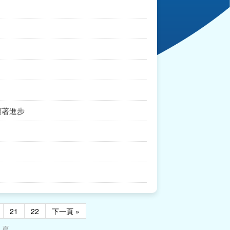
顯著進步
21
22
下一頁 »
 頁