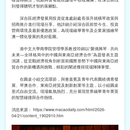
到發揮聰明才智的落腳點。
深合區經濟發展局投資促進處副處長張升就橫琴政策與
招商推介進行現場分享。他詳細介紹深合區前世今生、投資
營商環境及最新優惠政策，為現場緬華青年及企業家描繪琴
澳一體化發展的美好藍圖。
港中文大學商學院管理學系教授符錦以“聚僑興琴 · 共向
未來—全球格局中的中國與東南亞經濟合作”為題發表主題
演講，從宏觀經濟視角剖析當前國際形勢下中國與東南亞經
貿合作的新機遇與挑戰，精彩的闡述獲得現場陣陣掌聲。
在圓桌小組交流環節，與會嘉賓及青年代表圍繞僑青發
展、琴澳合作、東南亞經貿及創新創業等主題，以小組圓桌
形式自由交流。現場氣氛熱烈，充分展現世界緬華青年菁英
的智慧碰撞與合作熱情。
消息來源：
https://www.macaodaily.com/html/2026-
04/21/content_1902910.htm