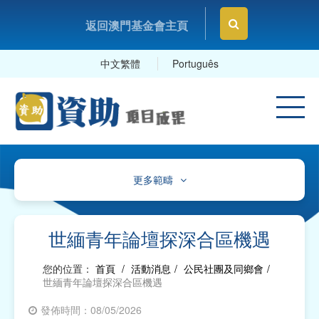
返回澳門基金會主頁
中文繁體
Português
更多範疇
文化、體育及康樂
教育及研究
世緬青年論壇探深合區機遇
衛生
您的位置：
首頁
/
活動消息
/
公民社團及同鄉會
/
世緬青年論壇探深合區機遇
社會服務
發佈時間：08/05/2026
工商及專業社團、工會