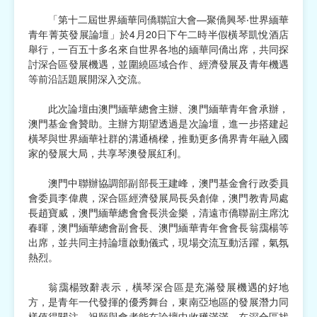
「第十二屆世界緬華同僑聯誼大會—聚僑興琴‧世界緬華
宗教
青年菁英發展論壇」於4月20日下午二時半假橫琴凱悅酒店
舉行，一百五十多名來自世界各地的緬華同僑出席，共同探
慈善中介及志願活動推廣
討深合區發展機遇，並圍繞區域合作、經濟發展及青年機遇
等前沿話題展開深入交流。
公民社團及同鄉會
此次論壇由澳門緬華總會主辦、澳門緬華青年會承辦，
國際
澳門基金會贊助。主辦方期望透過是次論壇，進一步搭建起
橫琴與世界緬華社群的溝通橋樑，推動更多僑界青年融入國
其他
家的發展大局，共享琴澳發展紅利。
澳門中聯辦協調部副部長王建峰，澳門基金會行政委員
會委員李偉農，深合區經濟發展局長吳創偉，澳門教青局處
長趙寶威，澳門緬華總會會長洪金樂，清遠市僑聯副主席沈
春暉，澳門緬華總會副會長、澳門緬華青年會會長翁靄楊等
出席，並共同主持論壇啟動儀式，現場交流互動活躍，氣氛
熱烈。
翁靄楊致辭表示，橫琴深合區是充滿發展機遇的好地
方，是青年一代發揮的優秀舞台，東南亞地區的發展潛力同
樣值得關注，祝願與會者能在論壇中收穫滿滿，在深合區找