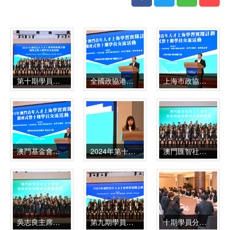
第十期學員與主禮嘉賓合照
全國政協港澳台僑委員會劉賜貴主任致辭
上海市政協吳信寶副主席致辭
澳門基金會行政委員會吳志良主席致辭
2024年第十期學員代表徐幸潔致辭
澳門匯智社第四屆就職儀式
吳志良主席為澳門匯智社第四屆就職儀式監誓
第九期學員與主禮嘉賓合照
十期學員分享會