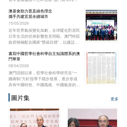
實習項目二○二六啟航儀式暨實習前培
澳基會助力普及綠色理念
訓”。
攜手共建宜居永續城市
15/05/2026
近年世界氣候變化加劇，全球暖化對居民
日常生活的切身影響愈見明顯。澳門特區
政府積極配合國家“雙碳目標”，以建設宜
居智慧綠色澳門作為施政重點之一，制訂
書寫中國哲學社會科學自主知識體系的澳
《澳門長期減碳策略》和《澳門環境保護
門華章
規劃》，謀劃可持續發展藍圖，
08/04/2026
澳門回歸以來，哲學社會科學研究在“一
國兩制”方針指導下穩步發展，逐步形成
具有中國特色、中國風格、中國氣派的自
主知識體系。自習近平總書記2016年在
圖片集
哲學社會科學工作座談會上發表重要講
更多
話、中共中央辦公廳2022年印發《國家
“十四五”時期哲學社會科學發展規劃》以
來，澳門的高等院校、澳門基金會和學術
團體作為知識產出、傳播和實踐的主體，
在構建哲學社會科學自主知識體系的征程