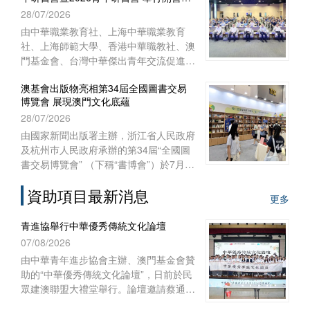
式
28/07/2026
澳門特別行政區聯絡辦公室宣傳文體部、
經濟部和澳門基金會作為澳門協辦單位，
由中華職業教育社、上海中華職業教育
一共組織了45位澳門代表前往內蒙古自
社、上海師範大學、香港中華職教社、澳
治區出席活動。
門基金會、台灣中華傑出青年交流促進會
共同主辦，上海師範大學教育學院與聯合
澳基會出版物亮相第34屆全國圖書交易
國教科文組織教師教育中心協辦之“青年
博覽會 展現澳門文化底蘊
匯‧文化緣‧中華情——第十五屆台灣青年
28/07/2026
研習營暨2026青年研習營”開營儀式於
2026年7月28日上午在上海聯合國教科文
由國家新聞出版署主辦，浙江省人民政府
組織教師教育中心舉行。來自台灣、香
及杭州巿人民政府承辦的第34屆“全國圖
港、澳門29所院校的60多名師生，和上
書交易博覽會” （下稱“書博會”）於7月
海師範大學的志願者共聚申城，一同開啟
24日至27日在浙江杭州國際博覽中心順
為期七天的文化交流與研習體驗之旅。
資助項目最新消息
利舉行。澳門基金會作為澳門出版界代表
更多
再度參展，攜近年出版的多領域精品圖書
亮相，向內地及各地讀者展現澳門豐富的
青進協舉行中華優秀傳統文化論壇
出版成果與文化底蘊。
07/08/2026
由中華青年進步協會主辦、澳門基金會贊
助的“中華優秀傳統文化論壇”，日前於民
眾建澳聯盟大禮堂舉行。論壇邀請蔡通中
醫擔任主講嘉賓，以“中醫文化傳承與創