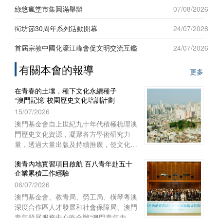
新發展”為題，吸引六十名來自台灣地區
綠悠瘋堂市集圓滿舉辦
07/08/2026
及澳門本地青年踴躍參與，現場互動熱
烈。
街坊節30周年系列活動開幕
24/07/2026
首屆宗教中國化濠江峰會促文明交流互鑑
24/07/2026
有關本會的報導
更多
在青春的土壤，種下文化永續種子
“澳門記憶”校園歷史文化培訓計劃
15/07/2026
澳門基金會自上世紀九十年代積極梳理澳
門歷史文化資源，凝聚各方學術研究力
量，透過大量出版及持續推廣，使文化保
育從學術議題走進大眾視野，深化大眾對
澳青內地實習項目啟航 百八青年赴五十
文化保育的關注。
企業累積工作經驗
06/07/2026
澳門基金會、教青局、勞工局、橫琴粵澳
深度合作區人才發展和社會保障局、澳門
青年發展服務中心昨合辦“澳門青年內地