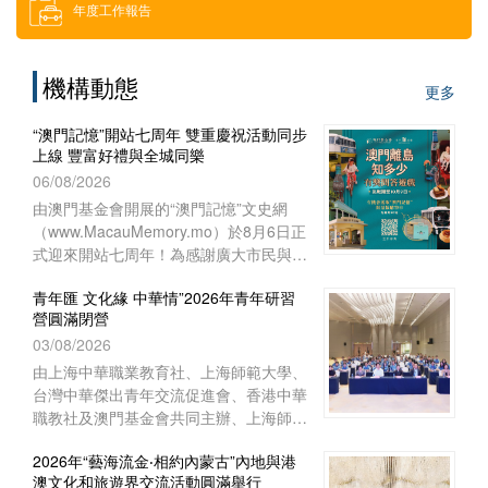
年度工作報告
借用場地
機構動態
更多
下載區
“澳門記憶”開站七周年 雙重慶祝活動同步
上線 豐富好禮與全城同樂
索取門票
06/08/2026
由澳門基金會開展的“澳門記憶”文史網
（www.MacauMemory.mo）於8月6日正
招聘消息
式迎來開站七周年！為感謝廣大市民與讀
者多年來的相伴與支持，“澳門記憶”於生
青年匯 文化緣 中華情”2026年青年研習
日這天起，隆重推出兩項互動慶祝活動
營圓滿閉營
──Facebook 官方專頁“七周年
03/08/2026
Giveaway”互動遊戲以及“澳門離島知多
少”線上問答遊戲，以豐富好禮與全城同
由上海中華職業教育社、上海師範大學、
樂！
台灣中華傑出青年交流促進會、香港中華
職教社及澳門基金會共同主辦、上海師範
大學教育學院與聯合國教育科學文化組織
2026年“藝海流金‧相約內蒙古”內地與港
教師教育中心協辦的“青年匯 文化緣 中華
澳文化和旅遊界交流活動圓滿舉行
情”2026年青年研習營已於8月1日下午在