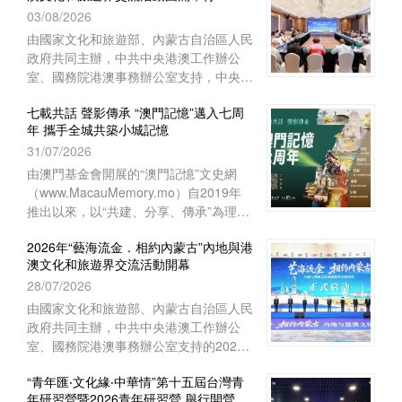
03/08/2026
上海崇明如山酒店舉行閉營儀式。上海中
華職業教育社常務副主任、市政府參事胡
由國家文化和旅遊部、內蒙古自治區人民
衛出席儀式並致辭。上海市崇明區海外聯
政府共同主辦，中共中央港澳工作辦公
誼會副會長林豔華、台灣中華傑出青年交
室、國務院港澳事務辦公室支持，中央人
流促進會理事長陳長風、上海崇明中華職
民政府駐澳門特別行政區聯絡辦公室宣傳
業教育社主任施志琴、上海中華職業技術
七載共話 聲影傳承 “澳門記憶”邁入七周
文體部、經濟部和澳門基金會等單位協辦
年 攜手全城共築小城記憶
學院執行理事蔡奚芳等近100人出席活
的2026年“藝海流金‧相約內蒙古”內地與
動。
31/07/2026
港澳文化和旅遊界交流活動，已於7月27
日至8月1日圓滿舉行。澳門組織了45位
由澳門基金會開展的“澳門記憶”文史網
文旅界代表赴內蒙古自治區參與活動，與
（www.MacauMemory.mo）自2019年
來自內地及香港的文旅界代表、專家學者
推出以來，以“共建、分享、傳承”為理
等共150多人齊聚內蒙古，共譜文旅合作
念，透過文字、圖片、聲音及影像，系統
新篇。
2026年“藝海流金．相約內蒙古”內地與港
梳理並活化澳門珍貴的歷史文化資源，建
澳文化和旅遊界交流活動開幕
構起承載小城歷史的大型文化資料庫。
28/07/2026
“澳門記憶”即將踏入開站七周年，特以
“七載共話 聲影傳承”為主題，陸續推出一
由國家文化和旅遊部、內蒙古自治區人民
系列涵蓋線上和線下的多元活動，誠邀市
政府共同主辦，中共中央港澳工作辦公
民大眾共同參與，用不同視角與媒介，共
室、國務院港澳事務辦公室支持的2026
同編織與傳承屬於這座小城的集體記憶。
年“藝海流金．相約內蒙古”內地與港澳文
“青年匯‧文化緣‧中華情”第十五屆台灣青
化和旅遊界交流活動於7月28日在內蒙古
年研習營暨2026青年研習營 舉行開營儀
自治區鄂爾多斯市開幕。中央人民政府駐