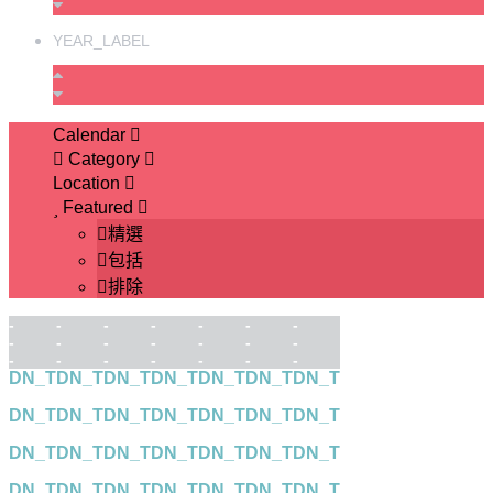
YEAR_LABEL
Calendar
Category
Location
Featured
精選
包括
排除
-
-
-
-
-
-
-
-
-
-
-
-
-
-
-
-
-
-
-
-
-
DN_T
DN_T
DN_T
DN_T
DN_T
DN_T
DN_T
DN_T
DN_T
DN_T
DN_T
DN_T
DN_T
DN_T
DN_T
DN_T
DN_T
DN_T
DN_T
DN_T
DN_T
DN_T
DN_T
DN_T
DN_T
DN_T
DN_T
DN_T