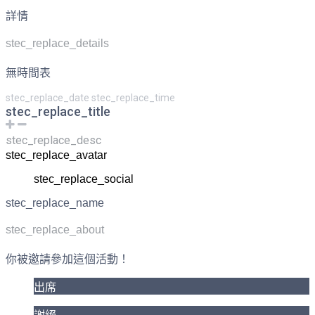
詳情
stec_replace_details
無時間表
stec_replace_date stec_replace_time
stec_replace_title
stec_replace_desc
stec_replace_avatar
stec_replace_social
stec_replace_name
stec_replace_about
你被邀請參加這個活動！
出席