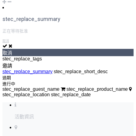
stec_replace_summary
正在等待批准
取消
取消
stec_replace_tags
邀請
stec_replace_summary
stec_replace_short_desc
過期
進行中
stec_replace_guest_name
stec_replace_product_name
stec_replace_location
stec_replace_date
活動資訊