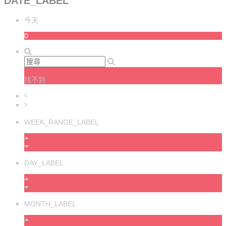
DATE_LABEL
今天
0
找不到
WEEK_RANGE_LABEL
DAY_LABEL
MONTH_LABEL