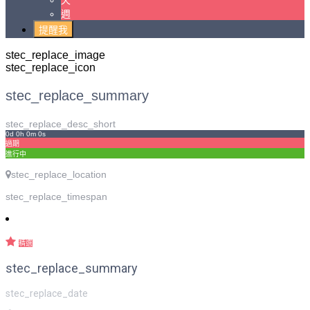
天
週
提醒我
stec_replace_image
stec_replace_icon
stec_replace_summary
stec_replace_desc_short
0d 0h 0m 0s
過期
進行中
stec_replace_location
stec_replace_timespan
精選
stec_replace_summary
stec_replace_date