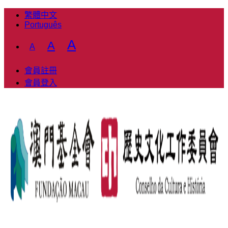
繁體中文
Português
Decrease
Reset
Increase
A
A
A
font
font
font
size.
size.
會員註冊
size.
會員登入