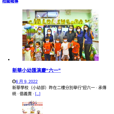
相關報導
新華小幼匯演慶“六一”
6 月 9, 2022
新華學校（小幼部）昨在二樓分別舉行“迎六一 · 承傳
統 · 倡義賣 ·
[...]