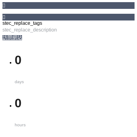
stec_replace_tags
stec_replace_description
訪問網站
0
days
0
hours