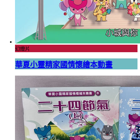
幻燈片
華夏小靈精家國情懷繪本動畫