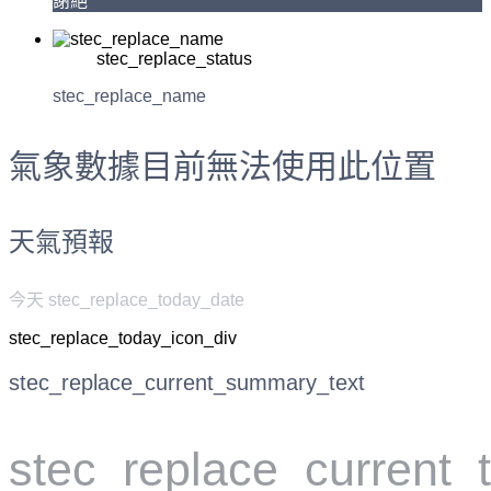
謝絕
stec_replace_status
stec_replace_name
氣象數據目前無法使用此位置
天氣預報
今天 stec_replace_today_date
stec_replace_today_icon_div
stec_replace_current_summary_text
stec_replace_current