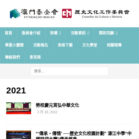
首頁
委員會介紹
架構
活動資訊
精彩回顧
華夏小靈精
活動報名
表格下載
文化學堂
相關報導
聯絡我們
意見箱
2021
勞校慶元宵弘中華文化
3 月 18, 2022
“‘傳承‧傳情’ ──歷史文化校園計劃” 濠江中學“中
國詩詞大賽”傳承經典