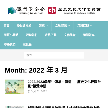
首頁
委員會介紹
架構
活動資訊
精彩回顧
華夏小靈精
活動報名
表格下載
文化學堂
相關報導
聯絡我們
意見箱
Month:
2022 年 3 月
2022/2023學年“ ‘傳承‧傳情’──歷史文化校園計
劃”接受申請
3 月 31, 2022
新版澳門虛擬圖書館登場 本地出版物免費線上看