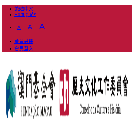
繁體中文
Português
Decrease
Reset
Increase
A
A
A
font
font
font
size.
size.
會員註冊
size.
會員登入