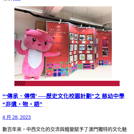
2022
“‘傳承．傳情’ ──歷史文化校園計劃”之 慈幼中學
“非遺‧物‧語”
4 月 28, 2023
數百年來，中西文化的交流與嬗變賦予了澳門獨特的文化魅