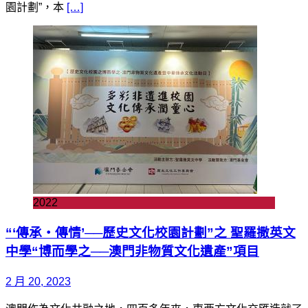
園計劃”，本
[…]
2022
“‘傳承‧傳情’──歷史文化校園計劃”之 聖羅撒英文
中學“博而學之──澳門非物質文化遺產”項目
2 月 20, 2023