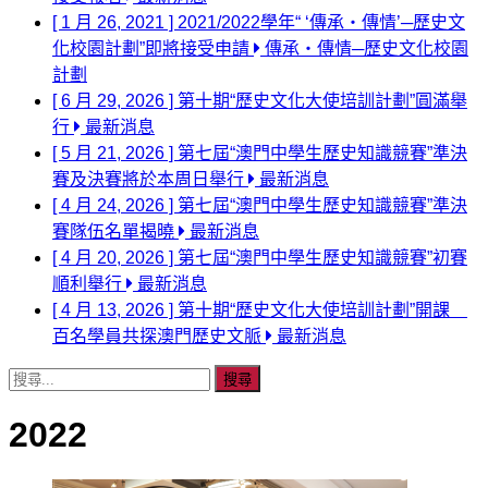
[ 1 月 26, 2021 ]
2021/2022學年“ ‘傳承‧傳情’─歷史文
化校園計劃”即將接受申請
傳承‧傳情─歷史文化校園
計劃
[ 6 月 29, 2026 ]
第十期“歷史文化大使培訓計劃”圓滿舉
行
最新消息
[ 5 月 21, 2026 ]
第七屆“澳門中學生歷史知識競賽”準決
賽及決賽將於本周日舉行
最新消息
[ 4 月 24, 2026 ]
第七屆“澳門中學生歷史知識競賽”準決
賽隊伍名單揭曉
最新消息
[ 4 月 20, 2026 ]
第七屆“澳門中學生歷史知識競賽”初賽
順利舉行
最新消息
[ 4 月 13, 2026 ]
第十期“歷史文化大使培訓計劃”開課
百名學員共探澳門歷史文脈
最新消息
搜
尋
2022
關
鍵
字: