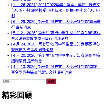
[ 1 月 26, 2021 ]
2021/2022學年“ ‘傳承‧傳情’─歷史文
化校園計劃”即將接受申請
傳承‧傳情─歷史文化校園計
劃
[ 6 月 29, 2026 ]
第十期“歷史文化大使培訓計劃”圓滿舉
行
最新消息
[ 5 月 21, 2026 ]
第七屆“澳門中學生歷史知識競賽”準決
賽及決賽將於本周日舉行
最新消息
[ 4 月 24, 2026 ]
第七屆“澳門中學生歷史知識競賽”準決
賽隊伍名單揭曉
最新消息
[ 4 月 20, 2026 ]
第七屆“澳門中學生歷史知識競賽”初賽
順利舉行
最新消息
[ 4 月 13, 2026 ]
第十期“歷史文化大使培訓計劃”開課
百名學員共探澳門歷史文脈
最新消息
搜
尋
關
精彩回顧
鍵
字: