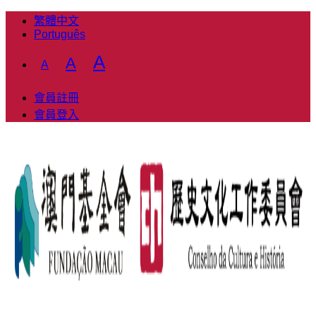
繁體中文
Português
Decrease
Reset
Increase
A
A
A
font
font
font
size.
size.
會員註冊
size.
會員登入