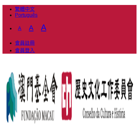
繁體中文
Português
Decrease
Reset
Increase
A
A
A
font
font
font
size.
size.
會員註冊
size.
會員登入