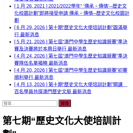
[ 1 月 26, 2021 ]
2021/2022學年“ ‘傳承‧傳情’─歷史文
化校園計劃”即將接受申請
傳承‧傳情─歷史文化校園計
劃
[ 6 月 29, 2026 ]
第十期“歷史文化大使培訓計劃”圓滿舉
行
最新消息
[ 5 月 21, 2026 ]
第七屆“澳門中學生歷史知識競賽”準決
賽及決賽將於本周日舉行
最新消息
[ 4 月 24, 2026 ]
第七屆“澳門中學生歷史知識競賽”準決
賽隊伍名單揭曉
最新消息
[ 4 月 20, 2026 ]
第七屆“澳門中學生歷史知識競賽”初賽
順利舉行
最新消息
[ 4 月 13, 2026 ]
第十期“歷史文化大使培訓計劃”開課
百名學員共探澳門歷史文脈
最新消息
搜
尋
關
第七期“歷史文化大使培訓計
鍵
字: