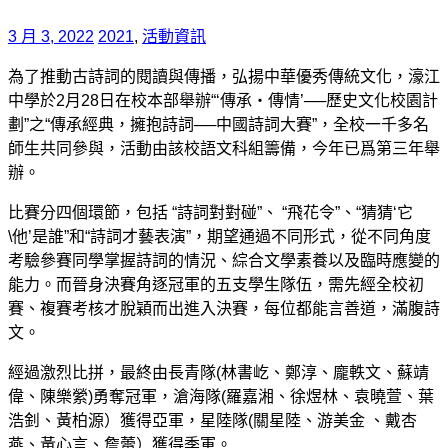
3 月 3, 2022
2021
,
活動資訊
為了推動古詩詞的閱讀與傳播，弘揚中華優秀傳統文化，濠江
中學於2月28日在校本部舉辦“‘傳承‧傳情’──歷史文化校園計
劃”之“傳承經典，擁抱詩詞──中國詩詞大賽”，全校一千多名
師生共同參與，活動由該校語文科組籌備，今年已爲第三年舉
辦。
比賽分四個環節，包括 “詩詞對對碰”、 “飛花令”、“猜猜‘它
\他’是誰”和“詩詞才藝表演”，期望通過不同形式，從不同角度
考驗參賽同學掌握詩詞的情況、綜合文學素養以及臨時應變的
能力。而晉身決賽角逐冠軍的五支學生隊伍，需先經全校初
賽、複賽考核才脫穎而出進入決賽，每位都能言善道，滿腹詩
文。
經過激烈比拼，最終由長青隊(林書屹、鄭淳、龐軼文、蘇靖
偉、陳樂縈)勇奪冠軍，滄海隊(羅嘉湘、徐煜林、袁曉萱、葉
浩釗、黃柏源）獲得亞軍，星陸隊(關星陸、游美金 、戴杏
燕、黃心言、詹蕾）獲得季軍。