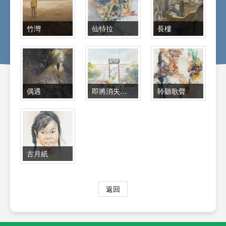
竹灣
仙特拉
長樓
偶遇
即將消失的風景
聆聽歌聲
古月紙
返回