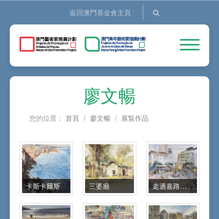
返回澳門基金會主頁
廖文暢
您的位置：
首頁
/
廖文暢
/
展覧作品
卡斯卡爾斯
三婆廟
走過嘉路米耶圓形地