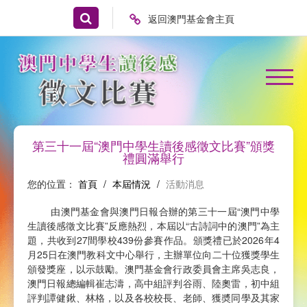
返回澳門基金會主頁
第三十一屆“澳門中學生讀後感徵文比賽”頒獎
禮圓滿舉行
您的位置：
首頁
/
本屆情況
/
活動消息
由澳門基金會與澳門日報合辦的第三十一屆“澳門中學
生讀後感徵文比賽”反應熱烈，本屆以“古詩詞中的澳門”為主
題，共收到27間學校439份參賽作品。頒獎禮已於2026年4
月25日在澳門教科文中心舉行，主辦單位向二十位獲獎學生
頒發獎座，以示鼓勵。澳門基金會行政委員會主席吳志良，
澳門日報總編輯崔志濤，高中組評判谷雨、陸奧雷，初中組
評判譚健鍬、林格，以及各校校長、老師、獲奬同學及其家