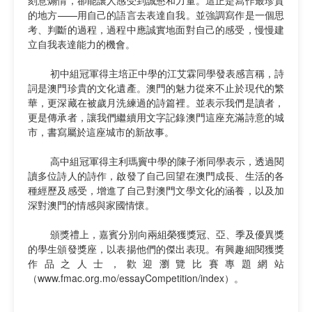
的地方——用自己的語言去表達自我。並強調寫作是一個思
考、判斷的過程，過程中應誠實地面對自己的感受，慢慢建
立自我表達能力的機會。
初中組冠軍得主培正中學的江艾霖同學發表感言稱，詩
詞是澳門珍貴的文化遺產。澳門的魅力從來不止於現代的繁
華，更深藏在被歲月洗練過的詩篇裡。並表示我們是讀者，
更是傳承者，讓我們繼續用文字記錄澳門這座充滿詩意的城
市，書寫屬於這座城市的新故事。
高中組冠軍得主利瑪竇中學的陳子淅同學表示，透過閱
讀多位詩人的詩作，啟發了自己回望在澳門成長、生活的各
種經歷及感受，增進了自己對澳門文學文化的涵養，以及加
深對澳門的情感與家國情懷。
頒獎禮上，嘉賓分別向兩組榮獲獎冠、亞、季及優異獎
的學生頒發獎座，以表揚他們的傑出表現。有興趣細閱獲獎
作品之人士，歡迎瀏覽比賽專題網站
（www.fmac.org.mo/essayCompetition/index）。