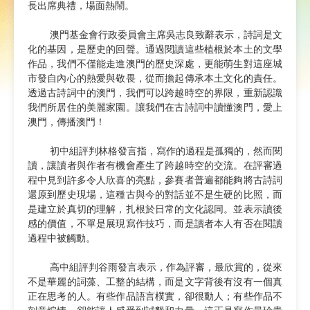
長出席典禮，場面熱鬧。
澳門基金會行政委員會主席吳志良致辭表示，詩詞是文
化的基因，是歷史的回聲。通過閱讀這些植根於本土的文學
作品，我們不僅能走進澳門的歷史深處，更能萌生對這座城
市發自內心的熱愛與敬畏，從而擔起傳承本土文化的責任。
透過古詩詞中的澳門，我們可以跨越時空的界限，重新認識
我們所居住的美麗家園。讓我們在古詩詞中讀懂澳門，愛上
澳門，傳播澳門！
初中組評判林格發言指，寫作的過程是孤獨的，然而閱
讀，讓讀者與作者有機會產生了跨越時空的交流。在評審過
程中見到許多令人欣喜的亮點，參賽者普遍都能夠將古詩詞
還原到歷史現場，這種古與今的對話並不是生硬的比照，而
是建立於真切的理解，扎根於日常的文化認同。並表示讀後
感的價值，不單是展現寫作技巧，而是讀者本人有否在閱讀
過程中被觸動。
高中組評判谷雨發言表示，作為評審，最欣賞的，從來
不是華麗的詞藻、工整的結構，而是文字背後有沒有一個真
正在思考的人。有些作品語言樸實，卻很動人；有些作品不
刻意煽情，卻能讓人感受到誠懇和力量。這正是寫作最珍貴