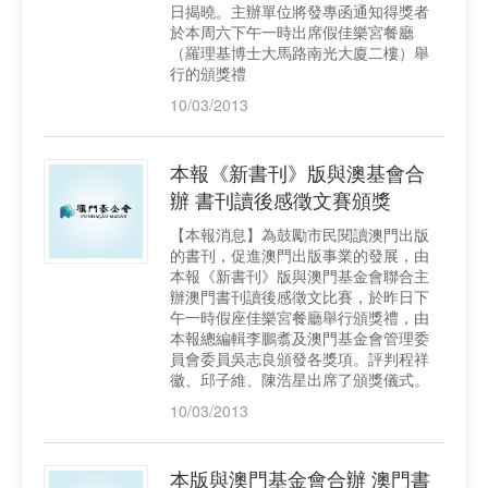
日揭曉。主辦單位將發專函通知得獎者
於本周六下午一時出席假佳樂宮餐廳
（羅理基博士大馬路南光大廈二樓）舉
行的頒獎禮
10/03/2013
本報《新書刊》版與澳基會合
辦 書刊讀後感徵文賽頒獎
【本報消息】為鼓勵市民閱讀澳門出版
的書刊，促進澳門出版事業的發展，由
本報《新書刊》版與澳門基金會聯合主
辦澳門書刊讀後感徵文比賽，於昨日下
午一時假座佳樂宮餐廳舉行頒獎禮，由
本報總編輯李鵬翥及澳門基金會管理委
員會委員吳志良頒發各獎項。評判程祥
徽、邱子維、陳浩星出席了頒獎儀式。
10/03/2013
本版與澳門基金會合辦 澳門書