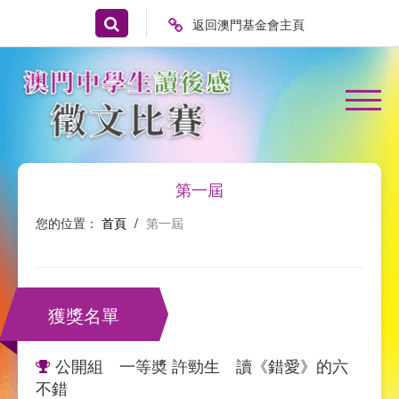
返回澳門基金會主頁
第一屆
您的位置：
首頁
/
第一屆
獲獎名單
公開組 一等奬 許勁生 讀《錯愛》的六
不錯