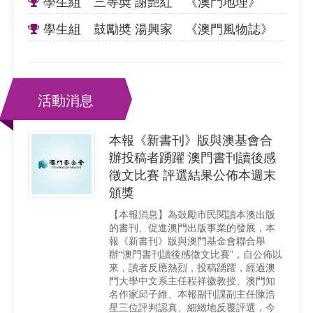
學生組 三等奬 謝艷紅 《澳門地理》
學生組 鼓勵奬 湯興家 《澳門風物誌》
活動消息
本報《新書刊》版與澳基會合
辦投稿者踴躍 澳門書刊讀後感
徵文比賽 評選結果公佈本週末
頒獎
【本報消息】為鼓勵市民閱讀本澳出版
的書刊、促進澳門出版事業的發展，本
報《新書刊》版與澳門基金會聯合舉
辦“澳門書刊讀後感徵文比賽”，自公佈以
來，讀者反應熱烈，投稿踴躍，經過澳
門大學中文系主任程祥徽教授、澳門知
名作家邱子維、本報副刊課副主任陳浩
星三位評判認真、細緻地反覆評選，今