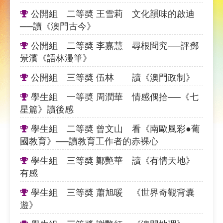
公開組 二等奬 王雪莉 文化韻味的啟迪
──讀《澳門古今》
公開組 二等奬 李嘉慧 尋根問究──評鄧
景濱《語林漫筆》
公開組 三等奬 伍林 讀《澳門政制》
學生組 一等奬 周潤華 情感偶拾──《七
星篇》讀後感
學生組 二等奬 曾文山 看《南歐風彩●葡
國教育》──讀教育工作者的赤裸心
學生組 三等奬 鄭艷華 讀《有情天地》
有感
學生組 三等奬 蕭旭暖 《世界奇觀背囊
遊》