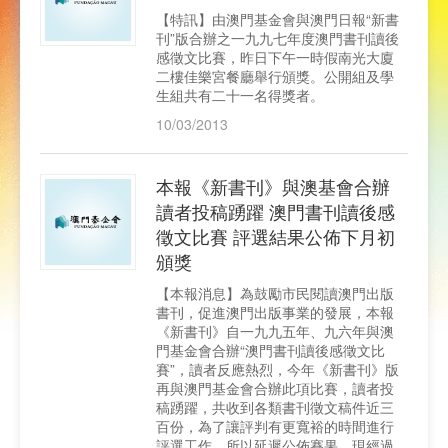
【特訊】由澳門基金會與澳門日報“新書
刊”版合辦之一九九七年度澳門書刊讀後
感徵文比賽，昨日下午一時假南光大廈
二樓佳樂宮餐廳舉行頒獎。公開組及學
生組共有二十一名得獎者。
10/03/2013
本報《新書刊》與澳基會合辦
讀者投稿踴躍 澳門書刊讀後感
徵文比賽 評選結果公佈下月初
頒獎
【本報消息】為鼓勵市民閱讀澳門出版
書刊，促進澳門出版事業的發展，本報
《新書刊》自一九九五年、九六年與澳
門基金會合辦“澳門書刊讀後感徵文比
賽”，讀者反應熱烈，今年《新書刊》版
再與澳門基金會合辦此項比賽，讀者投
稿踴躍，共收到各類書刊徵文稿件近三
百份，為了讓評判有更寬裕的時間進行
評選工作，所以延遲公佈賽果。現經過