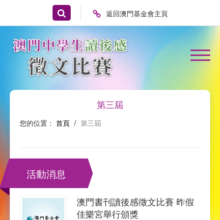
返回澳門基金會主頁
第三屆
您的位置：
首頁
/
第三屆
活動消息
澳門書刊讀後感徵文比賽 昨假
佳樂宮舉行頒獎