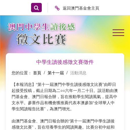
返回澳門基金會主頁
中學生讀後感徵文賽徵件
您的位置：
首頁
/
第十一屆
/
活動消息
【本報消息】“第十一屆澳門中學生讀後感徵文比賽”由即日
起接受投稿，截止日期為二○○六年一月二十日。該活動由澳
門基金會、澳門日報合辦，旨在推動學生閱讀風氣，提高中
文水平。參賽作品有機會獲推薦代表本澳參加“全球華人中
學生閱讀報告比賽”，為澳門增光。
由澳門基金會、澳門日報合辦的“第十一屆澳門中學生讀後
感徵文比賽”，旨在培養學生的閱讀興趣。比賽分初中組和