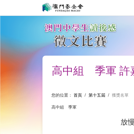
高中組 季軍 
您的位置：
首頁
/
第十五屆
/
獲獎名單
高中組 季軍
放