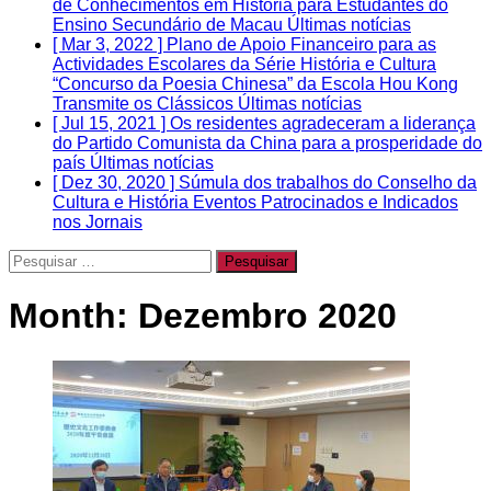
de Conhecimentos em História para Estudantes do
Ensino Secundário de Macau
Últimas notícias
[ Mar 3, 2022 ]
Plano de Apoio Financeiro para as
Actividades Escolares da Série História e Cultura
“Concurso da Poesia Chinesa” da Escola Hou Kong
Transmite os Clássicos
Últimas notícias
[ Jul 15, 2021 ]
Os residentes agradeceram a liderança
do Partido Comunista da China para a prosperidade do
país
Últimas notícias
[ Dez 30, 2020 ]
Súmula dos trabalhos do Conselho da
Cultura e História
Eventos Patrocinados e Indicados
nos Jornais
Pesquisar
por:
Month:
Dezembro 2020