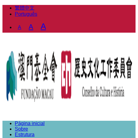
繁體中文
Português
Decrease
Reset
Increase
A
A
A
font
font
font
size.
size.
size.
Página inicial
Sobre
Estrutura