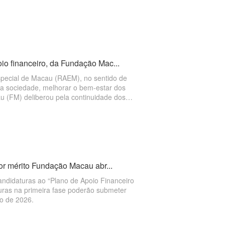
io financeiro, da Fundação Mac...
special de Macau (RAEM), no sentido de
da sociedade, melhorar o bem-estar dos
u (FM) deliberou pela continuidade dos
espesas de funcionamento de associações”,
027. As candidaturas ao apoio financeiro
ia 15 de Junho,
por mérito Fundação Macau abr...
candidaturas ao “Plano de Apoio Financeiro
uras na primeira fase poderão submeter
ro de 2026.