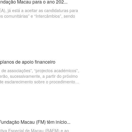
Fundação Macau para o ano 202...
), já está a aceitar as candidaturas para
des comunitárias” e “Intercâmbios”, sendo
lanos de apoio financeiro
 de associações”, “projectos académicos”,
rerão, sucessivamente, a partir do próximo
 de esclarecimento sobre o procedimento
articipação de mais de xxx representantes
Fundação Macau (FM) têm início...
ativa Especial de Macau (RAEM) e ao