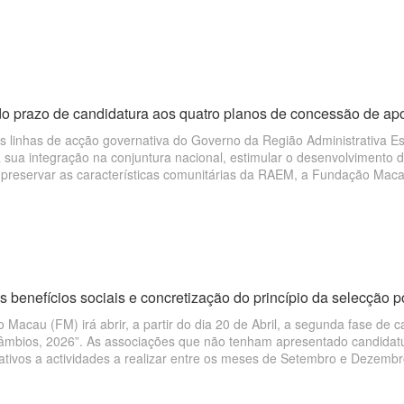
do prazo de candidatura aos quatro planos de concessão de apo
s linhas de acção governativa do Governo da Região Administrativa E
 sua integração na conjuntura nacional, estimular o desenvolvimento 
 preservar as características comunitárias da RAEM, a Fundação Maca
nos de concessão de apoio financeiro, nomeadamente, para apoiar “d
académicos”, “intercâmbios” e “actividades comunitárias”, no ano de 2
sas de funcionamento de associações têm início a partir do próximo d
s benefícios sociais e concretização do princípio da selecção 
Macau (FM) irá abrir, a partir do dia 20 de Abril, a segunda fase de 
câmbios, 2026”. As associações que não tenham apresentado candidat
lativos a actividades a realizar entre os meses de Setembro e Dezemb