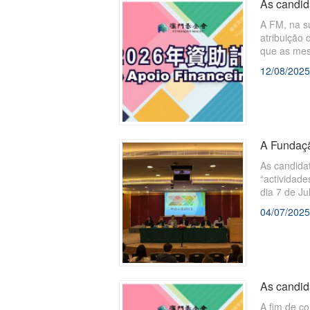
As candid
A FM, na su
atribuição 
que as mes
12/08/2025
A Fundaçã
As candida
“actividade
dia 7 de J
para instr
04/07/2025
de associa
As candid
A fim de c