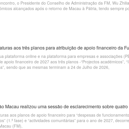
encontro, o Presidente do Conselho de Administração da FM, Wu Zhili
ómicos alcançados após o retorno de Macau à Pátria, tendo sempre por
 bem como de acordo com os resultados resultantes da preservação das 
ientando a importância de manter uma relação de cooperação económic
íngua portuguesa. Disse, ainda, que tinha como expectativa que o enco
 a cooperação entre Macau e os países de língua portuguesa nas área
aturas aos três planos para atribuição de apoio financeiro da 
a plataforma online e na plataforma para empresas e associações (PEA
de apoio financeiro de 2027 aos três planos -“Projectos académicos”, “I
as”, sendo que as mesmas terminam a 24 de Julho de 2026,
o Macau realizou uma sessão de esclarecimento sobre quatro p
turas aos planos de apoio financeiro para “despesas de funcionamento
os” (1.ª fase) e “actividades comunitárias” para o ano de 2027, decorr
Macau (FM),