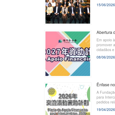
15/06/2026
Abertura 
Em apoio à
promover a
cidadãos e
quatro pla
08/06/2026
“projectos 
para despe
Ênfase no
A Fundação 
para Inter
pedidos re
19/04/2026