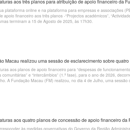
aturas aos três planos para atribuição de apoio financeiro da 
a plataforma online e na plataforma para empresas e associações (PEA
de apoio financeiro aos três planos -“Projectos académicos”, “Activida
mas terminam a 15 de Agosto de 2025, às 17h30.
o Macau realizou uma sessão de esclarecimento sobre quatro p
turas aos planos de apoio financeiro para “despesas de funcionamento
s comunitárias” e “intercâmbios” (1.ª fase), para o ano de 2026, decor
ulho. A Fundação Macau (FM) realizou, no dia 4 de Julho, uma sessão
ução do processo de candidatura para o ano de 2026, contando com a p
ções interessadas.
aturas aos quatro planos de concessão de apoio financeiro da 
orresponder às medidas governativas do Governo da Região Administr