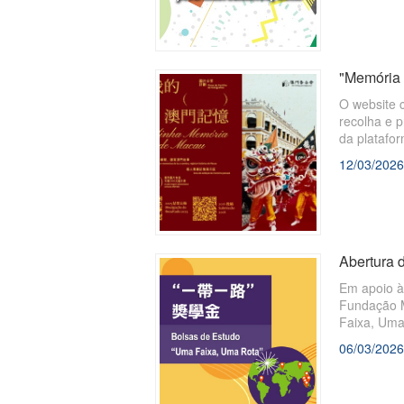
"Memória 
O website 
recolha e p
da platafo
12/03/2026
Abertura d
Em apoio à
Fundação Ma
Faixa, Uma
06/03/2026