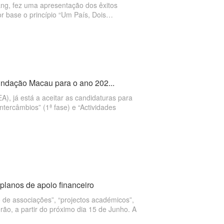
ang, fez uma apresentação dos êxitos
 base o princípio “Um País, Dois
características culturais únicas de
a, comercial e cultural entre Macau e os
ntro pudesse ajudar a estreitar e
s académica e cultural.
Fundação Macau para o ano 202...
), já está a aceitar as candidaturas para
ntercâmbios” (1ª fase) e “Actividades
lanos de apoio financeiro
 de associações”, “projectos académicos”,
erão, a partir do próximo dia 15 de Junho. A