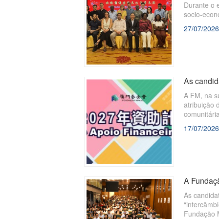
Durante o 
socio-econ
Sistemas”,
27/07/2026
Macau, sal
países de l
aprofundar
As candid
A FM, na su
atribuição 
comunitári
17/07/2026
A Fundaçã
As candida
“intercâmbi
Fundação 