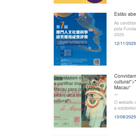
Estão abe
As candida
pela Funda
2025.
12/11/2025
Convidamo
Convidamos os residentes
cultural"
a partilhar imagens de
Macau"
Macau para construirmos
...
juntos uma memória
cultural">
O website 
a estabelec
13/08/2025