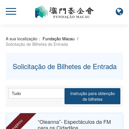
A sua localização：
Fundação Macau
/
Solicitação de Bilhetes de Entrada
Solicitação de Bilhetes de Entrada
Instrução para obtenção
de bilhetes
expirou
“Oleanna”- Espectáculos da FM
para os Cidadãos