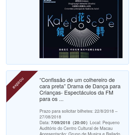
expirou
“Confissão de um colhereiro de
cara preta” Drama de Dança para
Crianças- Espectáculos da FM
para os ...
Prazo para solicitar bilhetes: 22/8/2018 –
27/08/2018
Data:
7/09/2018（20:00）
Local: Pequeno
Auditório do Centro Cultural de Macau
Apresentação: Grupo de Musica e Bailado