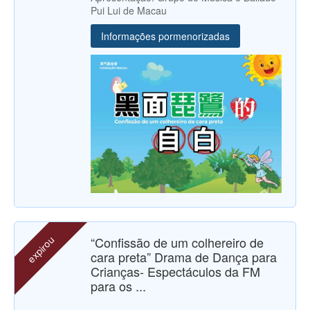
Pui Lui de Macau
Informações pormenorizadas
expirou
“Confissão de um colhereiro de
cara preta” Drama de Dança para
Crianças- Espectáculos da FM
para os ...