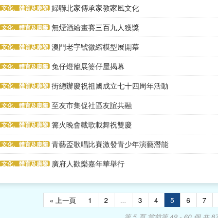
婦聯北家傳承家教家風文化
文化、體育及康樂
無煙酒繪畫賽三百九人獲獎
文化、體育及康樂
澳門老字號微縮模型展開幕
文化、體育及康樂
兔仔燈籠展婆仔屋揭幕
文化、體育及康樂
街總辦慶祝祖國成立七十四周年活動
文化、體育及康樂
至友市集促社區友誼共融
文化、體育及康樂
篝火晚會載歌載舞祝雙慶
文化、體育及康樂
青藝盃歌唱比賽激發青少年演藝潛能
文化、體育及康樂
廣府人歡樂嘉年華舉行
文化、體育及康樂
« 上一頁
1
2
...
3
4
5
6
7
第 5 頁
當前第 49 - 60 個,共 8