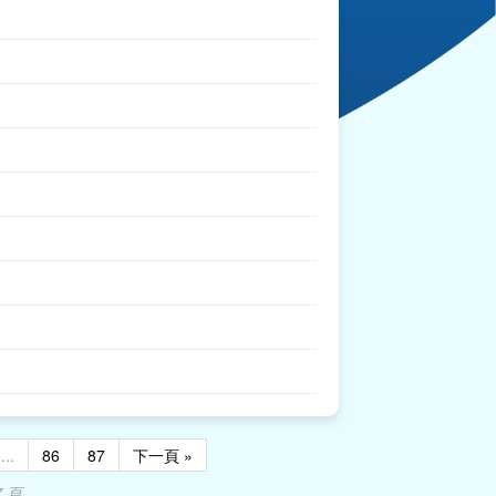
...
86
87
下一頁 »
7 頁