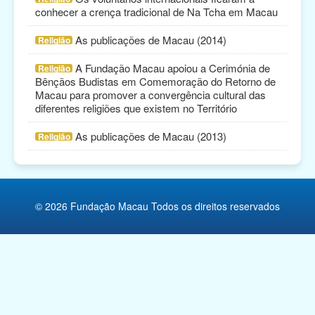
conhecer a crença tradicional de Na Tcha em Macau
Religião
As publicações de Macau (2014)
Religião
Campanhas de Actividades Filantrópicas, Voluntárias
A Fundação Macau apoiou a Cerimónia de
Religião
e Intermediárias
Bênçãos Budistas em Comemoração do Retorno de
Macau para promover a convergência cultural das
Associações Cívicas e de Conterrâneos
diferentes religiões que existem no Território
Organismos Internacionais
As publicações de Macau (2013)
Religião
Outras Instituições
© 2026 Fundação Macau Todos os direitos reservados