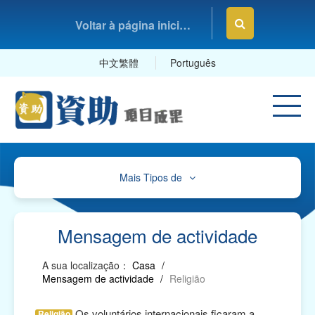
Voltar à página inicial da Fundação Macau
中文繁體
Português
Mais Tipos de
Cultura, Desporto e Lazer
Educação e Estudos
Mensagem de actividade
Saúde e Higiene
A sua localização：
Casa
/
Mensagem de actividade
/
Religião
Serviços Sociais
Os voluntários internacionais ficaram a
Associações Comerciais, Profissionais e Sindicatos
Religião