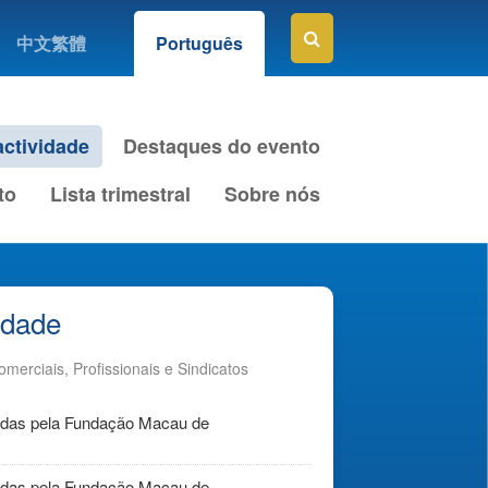
中文繁體
Português
ctividade
Destaques do evento
to
Lista trimestral
Sobre nós
idade
merciais, Profissionais e Sindicatos
adas pela Fundação Macau de
adas pela Fundação Macau de