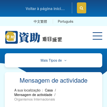
Voltar à página inicial da Fundação Macau
中文繁體
Português
Mais Tipos de
Cultura, Desporto e Lazer
Educação e Estudos
Mensagem de actividade
Saúde e Higiene
A sua localização：
Casa
/
Mensagem de actividade
/
Serviços Sociais
Organismos Internacionais
Associações Comerciais, Profissionais e Sindicatos