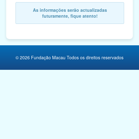
As informações serão actualizadas
Religião
futuramente, fique atento!
Campanhas de Actividades Filantrópicas, Voluntárias
e Intermediárias
Associações Cívicas e de Conterrâneos
Organismos Internacionais
© 2026 Fundação Macau Todos os direitos reservados
Outras Instituições