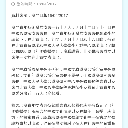
發佈時間：18/04/2017
宗教
資料來源：澳門日報18/04/2017
慈善中介及志願活動推廣
澳門青年藝術發展協會一行十四人，四月十二日至十七日在
中國戲劇家協會會員、澳門青年藝術發展協會會長鄭繼生的
公民社團及同鄉會
率領下，在北京演出。期間，四月十四日和十六日晚，分別
在北京青藍劇場和中國人民大學學生活動中心劇場演出了舞
國際
台實驗話劇《莊周蝴蝶夢》，廣獲讚賞。此次是該會成立以
來第一次前往北京交流演出。
其他
澳門中聯辦原副主任王今翔，中國文聯港澳台辦公室主任董
占順，文化部港澳台辦公室處長王思平，全國港澳研究會副
會長、中國人民大學台港澳研究中心主任齊鵬飛等嘉賓以及
來自北京大學、中國戲曲學院等高校師生及眾多北京青年戲
劇愛好者近五百人出席觀看。
推內地澳青年交流各位領導嘉賓和觀眾代表充分肯定了《莊
周蝴蝶夢》所蘊含的中國文化情結以及在舞美、音樂、表演
方面的探索實踐，認為該劇將中國傳統文化中一個古老的傳
說故事加以演繹，從多個層次探討了個人在社會中的多重角