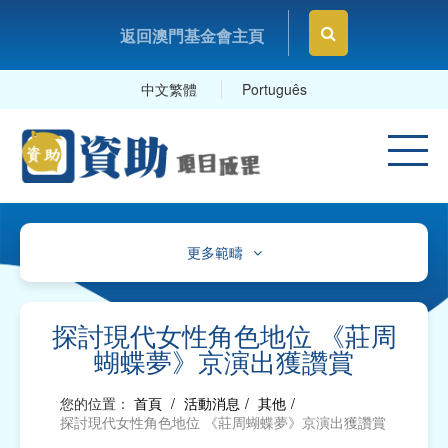
返回澳門基金會主頁
中文繁體
Português
更多範疇
文化、體育及康樂
教育及研究
探討現代女性角色地位 《莊周
蝴蝶夢》京演出獲讚賞
衛生
您的位置：
首頁
/
活動消息
/
其他
/
社會服務
探討現代女性角色地位 《莊周蝴蝶夢》京演出獲讚賞
工商及專業社團、工會