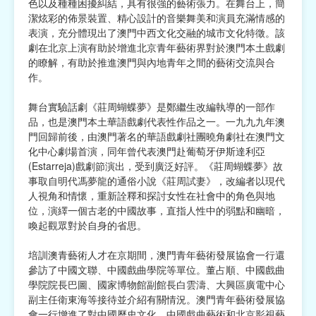
色以及種種困擾糾結，具有很強的藝術張力。在舞台上，簡
潔炫彩的佈景裝置、精心設計的音樂舞美和演員充滿情感的
表演，充分體現出了澳門中西文化交融的城市文化特徵。該
劇在北京上演有助於增進北京青年藝術界對於澳門本土戲劇
的瞭解，有助於推進澳門與內地青年之間的藝術交流與合
作。
舞台實驗話劇《莊周蝴蝶夢》是鄭繼生改編執導的一部作
品，也是澳門本土華語戲劇代表性作品之一。一九九九年澳
門回歸前後，由澳門著名的華語戲劇社團曉角劇社在澳門文
化中心劇場首演，同年曾代表澳門赴葡萄牙伊斯達利亞
(Estarreja)戲劇節演出，受到廣泛好評。《莊周蝴蝶夢》故
事取自明代馮夢龍的通俗小說《莊周試妻》，改編者以現代
人視角和情懷，重新詮釋和探討女性在社會中的角色與地
位，演繹一個古老的中國故事，直指人性中的弱點和幽暗，
喚起觀眾對於自身的省思。
培訓澳青藝術人才在京期間，澳門青年藝術發展協會一行還
參訪了中國文聯、中國戲曲學院等單位。董占順、中國戲曲
學院院長巴圖、國家博物館副館長白雲濤、大興區廣電中心
副主任衛東海等接待並介紹有關情況。澳門青年藝術發展協
會一行增進了對中國歷史文化、中國戲曲藝術和北京影視藝