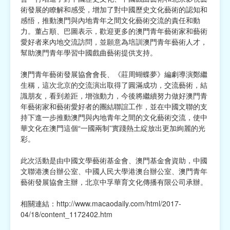
術發展的瞭解和感受，增加了對中國歷史文化藝術的認知和
感悟，推動澳門與內地青年之間文化藝術交流的責任和動
力。董占順、巴圖表示，歡迎更多的澳門青年藝術家和藝術
愛好者來內地交流訪問，並願意為培訓澳門青年藝術人才，
幫助澳門青年學習中國戲曲藝術提供支持。
澳門青年藝術發展協會會長、《莊周蝴蝶夢》編劇導演鄭繼
生稱，這次北京的交流演出取得了圓滿成功，交流藝術，結
識朋友，看到差距，增強動力，今後將繼續努力做好澳門青
年藝術家和藝術愛好者的團結聯誼工作，並在中國文聯的支
持下進一步推動澳門與內地青年之間的文化藝術交流，使中
華文化在澳門這個“一國兩制”實踐熱土綻放出更加絢麗的光
彩。
此次活動是由中國文學藝術基金會、澳門基金會資助，中國
文聯港澳台辦公室、中國人民大學港澳台辦公室、澳門青年
藝術發展協會主辦，北京中孚華育文化傳播有限公司承辦。
相關連結：
http://www.macaodaily.com/html/2017-
04/18/content_1172402.htm