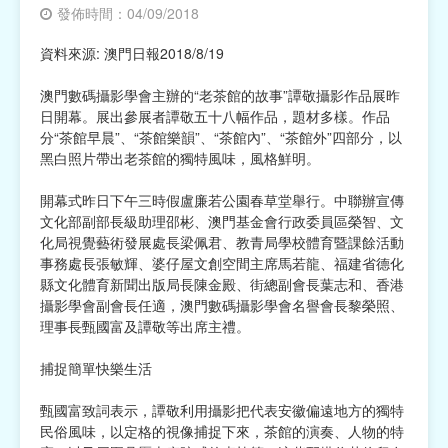
發佈時間：04/09/2018
宗教
資料來源: 澳門日報2018/8/19
慈善中介及志願活動推廣
澳門數碼攝影學會主辦的“老茶館的故事”譚敬攝影作品展昨
日開幕。展出參展者譚敬五十八幅作品，題材多樣。作品
公民社團及同鄉會
分“茶館早晨”、“茶館樂韻”、“茶館內”、“茶館外”四部分，以
黑白照片帶出老茶館的獨特風味，風格鮮明。
國際
開幕式昨日下午三時假盧廉若公園春草堂舉行。中聯辦宣傳
其他
文化部副部長級助理邵彬、澳門基金會行政委員區榮智、文
化局視覺藝術發展處長梁佩君、教青局學校體育暨課餘活動
事務處長張敏輝、婆仔屋文創空間主席馬若龍、福建省德化
縣文化體育新聞出版局長陳金殿、街總副會長葉志和、香港
攝影學會副會長任適，澳門數碼攝影學會名譽會長黎榮照、
理事長甄國富及譚敬等出席主禮。
捕捉簡單快樂生活
甄國富致詞表示，譚敬利用攝影把代表安徽偏遠地方的獨特
民俗風味，以定格的視像捕捉下來，茶館的演奏、人物的特