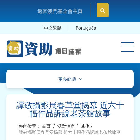
返回澳門基金會主頁
中文繁體
Português
更多範疇
文化、體育及康樂
教育及研究
譚敬攝影展春草堂揭幕 近六十
幅作品訴說老茶館故事
衛生
您的位置：
首頁
/
活動消息
/
其他
/
社會服務
譚敬攝影展春草堂揭幕 近六十幅作品訴說老茶館故事
工商及專業社團、工會