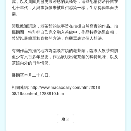
寫，以及周圍具歷史痕跡感的桌椅等，這些配搭仿若停留在
七十年代，人與事就像未被世俗感染一樣，生活得簡單而快
樂。
譚敬致謝詞說，老茶館的故事旨在拍攝自然寫實的作品。拍
攝期間，特別把自己完全融入茶館中，作品特意為黑白相，
希望以最簡單和直接的方法，向觀眾表達個人想法。
有關作品拍攝的地方為臨渙古鎮的老茶館，臨渙人飲茶習慣
至少有六百多年歷史，作品展現出老茶館的獨特風味，以及
茶館內外的日常情況。
展期至本月二十八日。
相關連結:
http://www.macaodaily.com/html/2018-
08/19/content_1288810.htm
返回