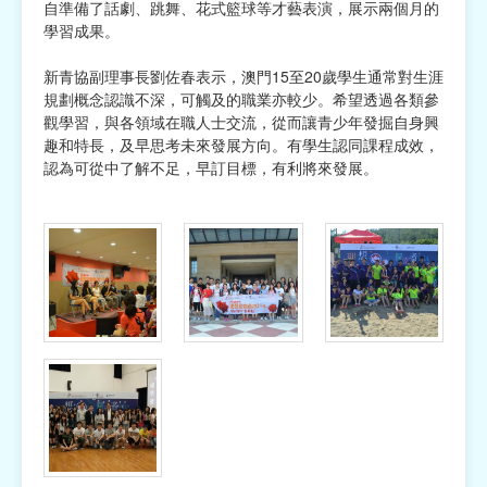
自準備了話劇、跳舞、花式籃球等才藝表演，展示兩個月的
學習成果。
新青協副理事長劉佐春表示，澳門15至20歲學生通常對生涯
規劃概念認識不深，可觸及的職業亦較少。希望透過各類參
觀學習，與各領域在職人士交流，從而讓青少年發掘自身興
趣和特長，及早思考未來發展方向。有學生認同課程成效，
認為可從中了解不足，早訂目標，有利將來發展。