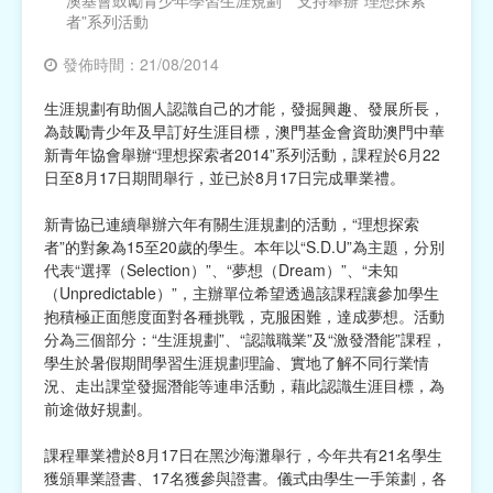
澳基會鼓勵青少年學習生涯規劃 支持舉辦“理想探索
者”系列活動
宗教
發佈時間：21/08/2014
慈善中介及志願活動推廣
生涯規劃有助個人認識自己的才能，發掘興趣、發展所長，
為鼓勵青少年及早訂好生涯目標，澳門基金會資助澳門中華
公民社團及同鄉會
新青年協會舉辦“理想探索者2014”系列活動，課程於6月22
日至8月17日期間舉行，並已於8月17日完成畢業禮。
國際
新青協已連續舉辦六年有關生涯規劃的活動，“理想探索
其他
者”的對象為15至20歲的學生。本年以“S.D.U”為主題，分別
代表“選擇（Selection）”、“夢想（Dream）”、“未知
（Unpredictable）”，主辦單位希望透過該課程讓參加學生
抱積極正面態度面對各種挑戰，克服困難，達成夢想。活動
分為三個部分：“生涯規劃”、“認識職業”及“激發潛能”課程，
學生於暑假期間學習生涯規劃理論、實地了解不同行業情
況、走出課堂發掘潛能等連串活動，藉此認識生涯目標，為
前途做好規劃。
課程畢業禮於8月17日在黑沙海灘舉行，今年共有21名學生
獲頒畢業證書、17名獲參與證書。儀式由學生一手策劃，各