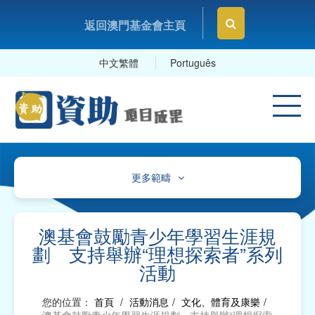
返回澳門基金會主頁
中文繁體
Português
更多範疇
文化、體育及康樂
教育及研究
澳基會鼓勵青少年學習生涯規
劃 支持舉辦“理想探索者”系列
衛生
活動
社會服務
您的位置：
首頁
/
活動消息
/
文化、體育及康樂
/
工商及專業社團、工會