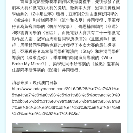
首屆微電影暨微劇本創作比賽頒獎禮中，先後頒發了微
劇本大賽和微電影大賽的獎項。微劇本大賽，冠軍由黃巍同
學編劇的《Z中那些事》獲得，亞軍則分別由盧柯妍同學的
《傾城殤》和黃巍同學的《流年和依夏》共同獲得，季軍獲
得者為黃巍同學的《帆船的故事》、鄧思楠同學的《命運》
和鄭雲霄同學的《盲區》。而微電影大賽共有二十一部微電
影作品入圍，冠軍由周明哲同學所導演的《且聽風吟》獲
得，周明哲同學同時也藉此片獲得了本次大賽的最佳導演
獎，亞軍獲得者為韋薇同學所導演的《Stay》和林濤同學所
導演的《緣來是你》，季軍則由歐陽嵐所導演的《Who
Broke My Mirror?》、梁學勁同學所導演的《越慾》還有吳
佳凝同學所導演的《閨蜜》共同獲得。
消息來源：現代澳門日報
http://www.todaymacao.com/2016/05/28/%e7%a7%91%e
5%a4%a7%e9%a6%96%e5%b1%86%e5%be%ae%e9%9
b%bb%e5%bd%b1%e6%9a%a8%e5%be%ae%e5%8a%8
7%e6%9c%ac%e5%89%b5%e4%bd%9c%e6%af%94%e8
%b3%bd%e9%a0%92%e7%8d%8e/