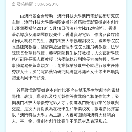
發佈時間：30/05/2016
宗教
由澳門基金會贊助、澳門科技大學澳門電影藝術研究院
主辦，澳門科技大學藝術團協辦的首屆微電影暨微劇本創作
慈善中介及志願活動推廣
比賽頒獎禮於2016年5月18日假澳科大N212室舉行。香港
著名導演及編劇羅啟銳先生，香港資深電影工作者及多媒體
公民社團及同鄉會
創作人胡易霈先生，澳門科技大學協理副校長、國際學院院
長孫建榮教授，酒店與旅遊管理學院院長謝飛帆教授，法學
國際
院院長曾華群教授，藥學院院長朱依諄教授，人文藝術學院
執行副院長張志慶教授，法學院執行副院長方泉教授，學生
其他
事務處處長黃嘉穎女士，創業就業發展中心助理行政主任陳
秀釵女士，澳門電影藝術研究院總監蔣瀟玲女士等出席頒獎
禮並為同學們頒獎。
首屆微電影暨微劇本創作比賽旨在體現學生對劇本的素材
尋找、表演、導演以及後期製作等實戰綜合和創作能力，發
掘澳門科技大學優秀電影人才，促進澳門微電影業的發展與
交流。是次大賽對象為在校學生和畢業校友，微電影比賽需
以「澳門科技大學」為主題，內容可圍繞與澳科大相關的
人、事、物。微劇本創作比賽則不限題材及表現形式。