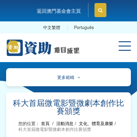
返回澳門基金會主頁
中文繁體
Português
更多範疇
文化、體育及康樂
教育及研究
科大首屆微電影暨微劇本創作比
賽頒獎
衛生
您的位置：
首頁
/
活動消息
/
文化、體育及康樂
/
社會服務
科大首屆微電影暨微劇本創作比賽頒獎
工商及專業社團、工會