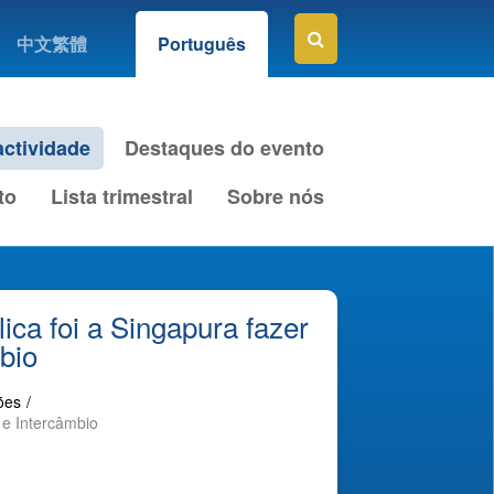
中文繁體
Português
ctividade
Destaques do evento
to
Lista trimestral
Sobre nós
ca foi a Singapura fazer
bio
ções
/
 e Intercâmbio