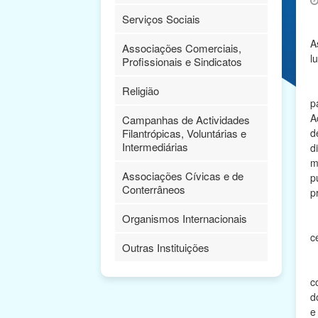
Serviços Sociais
A
A
Associações Comerciais,
l
Profissionais e Sindicatos
A
Religião
p
A
Campanhas de Actividades
Filantrópicas, Voluntárias e
d
Intermediárias
d
m
Associações Cívicas e de
p
Conterrâneos
p
Organismos Internacionais
A
c
Outras Instituições
S
c
d
e