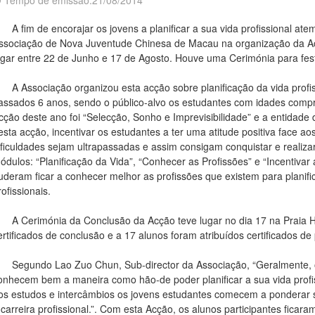
Tempo de emissão:21/08/2014
 fim de encorajar os jovens a planificar a sua vida profissional a
ssociação de Nova Juventude Chinesa de Macau na organização da Acç
ugar entre 22 de Junho e 17 de Agosto. Houve uma Cerimónia para fes
 Associação organizou esta acção sobre planificação da vida profissi
assados 6 anos, sendo o público-alvo os estudantes com idades comp
cção deste ano foi “Selecção, Sonho e Imprevisibilidade” e a entidade
esta acção, incentivar os estudantes a ter uma atitude positiva face a
ificuldades sejam ultrapassadas e assim consigam conquistar e realiz
ódulos: “Planificação da Vida”, “Conhecer as Profissões” e “Incentivar 
uderam ficar a conhecer melhor as profissões que existem para planific
rofissionais.
 Cerimónia da Conclusão da Acção teve lugar no dia 17 na Praia Há
ertificados de conclusão e a 17 alunos foram atribuídos certificados de 
egundo Lao Zuo Chun, Sub-director da Associação, “Geralmente, os
onhecem bem a maneira como hão-de poder planificar a sua vida profis
os estudos e intercâmbios os jovens estudantes comecem a ponderar 
 carreira profissional.”. Com esta Acção, os alunos participantes ficar