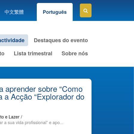
中文繁體
Português
ctividade
Destaques do evento
to
Lista trimestral
Sobre nós
 a aprender sobre “Como
oia a Acção “Explorador do
to e Lazer
/
a sua vida profissional” e apo...