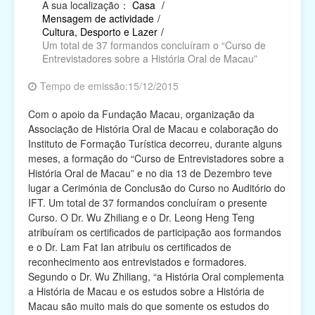
A sua localização：
Casa
/
Mensagem de actividade
/
Religião
Cultura, Desporto e Lazer
/
Um total de 37 formandos concluíram o “Curso de
Campanhas de Actividades Filantrópicas, Voluntárias
Entrevistadores sobre a História Oral de Macau”
e Intermediárias
Tempo de emissão:15/12/2015
Associações Cívicas e de Conterrâneos
Com o apoio da Fundação Macau, organização da
Organismos Internacionais
Associação de História Oral de Macau e colaboração do
Instituto de Formação Turística decorreu, durante alguns
Outras Instituições
meses, a formação do “Curso de Entrevistadores sobre a
História Oral de Macau” e no dia 13 de Dezembro teve
lugar a Cerimónia de Conclusão do Curso no Auditório do
IFT. Um total de 37 formandos concluíram o presente
Curso. O Dr. Wu Zhiliang e o Dr. Leong Heng Teng
atribuíram os certificados de participação aos formandos
e o Dr. Lam Fat Ian atribuiu os certificados de
reconhecimento aos entrevistados e formadores.
Segundo o Dr. Wu Zhiliang, “a História Oral complementa
a História de Macau e os estudos sobre a História de
Macau são muito mais do que somente os estudos do