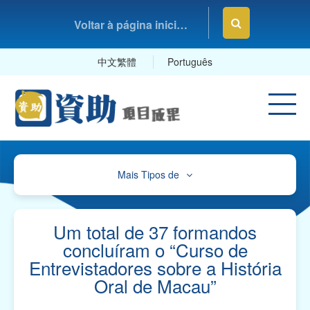
Voltar à página inicial da Fundação Macau
中文繁體
Português
Mais Tipos de
Cultura, Desporto e Lazer
Educação e Estudos
Um total de 37 formandos
concluíram o “Curso de
Saúde e Higiene
Entrevistadores sobre a História
Oral de Macau”
Serviços Sociais
Associações Comerciais, Profissionais e Sindicatos