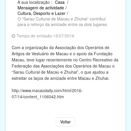
A sua localização：
Casa
/
Mensagem de actividade
/
Religião
Cultura, Desporto e Lazer
/
O “Sarau Cultural de Macau e Zhuhai” contribui
Campanhas de Actividades Filantrópicas, Voluntárias
para o reforço da amizade entre os dois lugares.
e Intermediárias
Tempo de emissão:15/07/2016
Associações Cívicas e de Conterrâneos
Com a organização da Associação dos Operários de
Organismos Internacionais
Artigos de Vestuário de Macau e o apoio da Fundação
Macau, teve lugar recentemente no Centro Recreativo da
Outras Instituições
Federação das Associações dos Operários de Macau o
“Sarau Cultural de Macau e Zhuhai”, o que ajudou a
estreitar os laços de amizade entre Macau e Zhuhai.
http://www.macaodaily.com/html/2016-
07/14/content_1106042.htm
Voltar