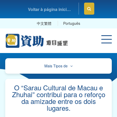
Voltar à página inicial da Fundação Macau
中文繁體
Português
Mais Tipos de
Cultura, Desporto e Lazer
Educação e Estudos
O “Sarau Cultural de Macau e
Zhuhai” contribui para o reforço
Saúde e Higiene
da amizade entre os dois
lugares.
Serviços Sociais
Associações Comerciais, Profissionais e Sindicatos