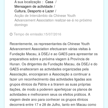
A sua localização：
Casa
/
Mensagem de actividade
/
Religião
Cultura, Desporto e Lazer
/
Acção de Intercâmbio da Chinese Youth
Campanhas de Actividades Filantrópicas, Voluntárias
Advancement Association realizar-se-á no próximo
e Intermediárias
domingo
Associações Cívicas e de Conterrâneos
Tempo de emissão:15/07/2016
Recentemente, os representantes da Chinese Youth
Organismos Internacionais
Advancement Association efectuaram várias visitas à
Fundação Macau, à DSEJ e ao GAES para apresentar os
Outras Instituições
preparativos sobre a próxima viagem à Província de
Hunan. Os dirigentes da Fundação Macau, da DSEJ e do
GAES enalteceram as actividades organizadas pela
Associação, encorajaram a Associação a continuar a
fazer um reconhecimento das actividades ligadas aos
grupos étnicos da Pátria e a tirarem as suas próprias
ilações, de modo a poderem aperfeiçoar os planos de
actividades e melhorarem seus os efeitos práticos. A
viagem deste ano para conhecer os grupos étnicos
decorrerá entre 17 e 28 de Julho, tanto em Macau como