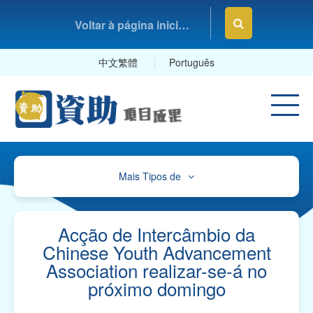
Voltar à página inicial da Fundação Macau
中文繁體
Português
Mais Tipos de
Cultura, Desporto e Lazer
Educação e Estudos
Acção de Intercâmbio da
Chinese Youth Advancement
Saúde e Higiene
Association realizar-se-á no
próximo domingo
Serviços Sociais
Associações Comerciais, Profissionais e Sindicatos