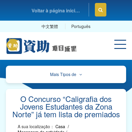
Voltar à página inicial da Fundação Macau
中文繁體
Português
Mais Tipos de
Cultura, Desporto e Lazer
Educação e Estudos
O Concurso “Caligrafia dos
Jovens Estudantes da Zona
Saúde e Higiene
Norte” já tem lista de premiados
Serviços Sociais
A sua localização：
Casa
/
Associações Comerciais, Profissionais e Sindicatos