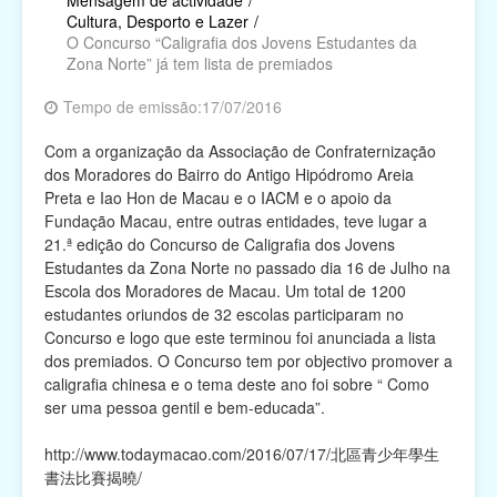
Mensagem de actividade
/
Cultura, Desporto e Lazer
/
O Concurso “Caligrafia dos Jovens Estudantes da
Religião
Zona Norte” já tem lista de premiados
Campanhas de Actividades Filantrópicas, Voluntárias
Tempo de emissão:17/07/2016
e Intermediárias
Com a organização da Associação de Confraternização
Associações Cívicas e de Conterrâneos
dos Moradores do Bairro do Antigo Hipódromo Areia
Preta e Iao Hon de Macau e o IACM e o apoio da
Organismos Internacionais
Fundação Macau, entre outras entidades, teve lugar a
21.ª edição do Concurso de Caligrafia dos Jovens
Outras Instituições
Estudantes da Zona Norte no passado dia 16 de Julho na
Escola dos Moradores de Macau. Um total de 1200
estudantes oriundos de 32 escolas participaram no
Concurso e logo que este terminou foi anunciada a lista
dos premiados. O Concurso tem por objectivo promover a
caligrafia chinesa e o tema deste ano foi sobre “ Como
ser uma pessoa gentil e bem-educada”.
http://www.todaymacao.com/2016/07/17/北區青少年學生
書法比賽揭曉/