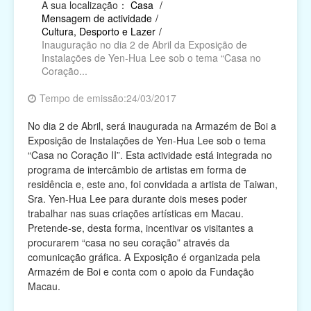
A sua localização：
Casa
/
Mensagem de actividade
/
Religião
Cultura, Desporto e Lazer
/
Inauguração no dia 2 de Abril da Exposição de
Campanhas de Actividades Filantrópicas, Voluntárias
Instalações de Yen-Hua Lee sob o tema “Casa no
e Intermediárias
Coração...
Associações Cívicas e de Conterrâneos
Tempo de emissão:24/03/2017
No dia 2 de Abril, será inaugurada na Armazém de Boi a
Organismos Internacionais
Exposição de Instalações de Yen-Hua Lee sob o tema
“Casa no Coração II”. Esta actividade está integrada no
Outras Instituições
programa de intercâmbio de artistas em forma de
residência e, este ano, foi convidada a artista de Taiwan,
Sra. Yen-Hua Lee para durante dois meses poder
trabalhar nas suas criações artísticas em Macau.
Pretende-se, desta forma, incentivar os visitantes a
procurarem “casa no seu coração” através da
comunicação gráfica. A Exposição é organizada pela
Armazém de Boi e conta com o apoio da Fundação
Macau.