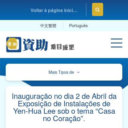
Voltar à página inicial da Fundação Macau
中文繁體
Português
Mais Tipos de
Cultura, Desporto e Lazer
Educação e Estudos
Inauguração no dia 2 de Abril da
Exposição de Instalações de
Saúde e Higiene
Yen-Hua Lee sob o tema “Casa
no Coração”.
Serviços Sociais
Associações Comerciais, Profissionais e Sindicatos