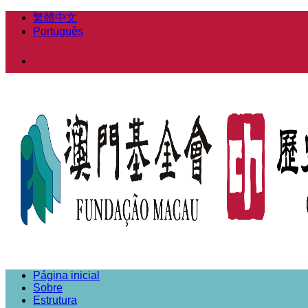
繁體中文
Português
Página inicial
Sobre
Estrutura