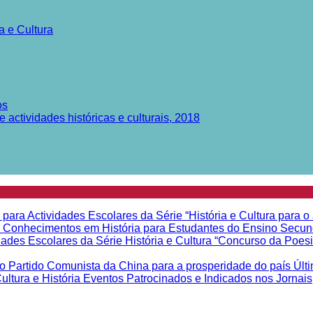
a e Cultura
os
actividades históricas e culturais, 2018
 para Actividades Escolares da Série “História e Cultura para o
de Conhecimentos em História para Estudantes do Ensino Secu
idades Escolares da Série História e Cultura “Concurso da Poe
o Partido Comunista da China para a prosperidade do país
Últ
ltura e História
Eventos Patrocinados e Indicados nos Jornais