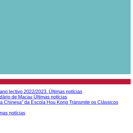
 ano lectivo 2022/2023.
Últimas notícias
ndário de Macau
Últimas notícias
sia Chinesa” da Escola Hou Kong Transmite os Clássicos
imas notícias