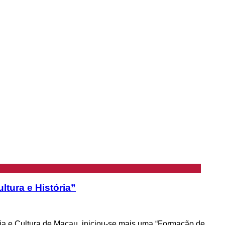
ltura e História”
ria e Cultura de Macau, iniciou-se mais uma “Formação de