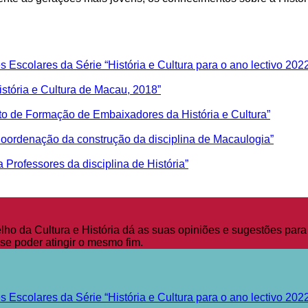
s Escolares da Série “História e Cultura para o ano lectivo 202
istória e Cultura de Macau, 2018”
ecto de Formação de Embaixadores da História e Cultura”
Coordenação da construção da disciplina de Macaulogia”
Professores da disciplina de História”
 da Cultura e História dá as suas opiniões e sugestões para 
se poder atingir o mesmo fim.
s Escolares da Série “História e Cultura para o ano lectivo 202