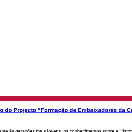
ção do Projecto “Formação de Embaixadores da Cu
mente às gerações mais jovens, os conhecimentos sobre a Histó