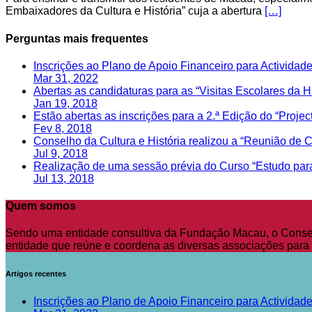
Embaixadores da Cultura e História” cuja a abertura
[…]
Perguntas mais frequentes
Inscrições ao Plano de Apoio Financeiro para Actividade
Mar 31, 2022
Abertas as candidaturas para as “Visitas Escolares da H
Jan 19, 2018
Estão abertas as inscrições para a 2.ª Edição do “Proj
Fev 8, 2018
Conselho da Cultura e História realizou a “Reunião de 
Jul 9, 2018
Realização de uma sessão prévia do Curso “Estudo para 
Jul 13, 2018
Quem somos
Sendo uma entidade consultiva da Fundação Macau, o Conselho
entidade que reúne e coordena as diversas associações para 
Artigos recentes
Inscrições ao Plano de Apoio Financeiro para Actividade