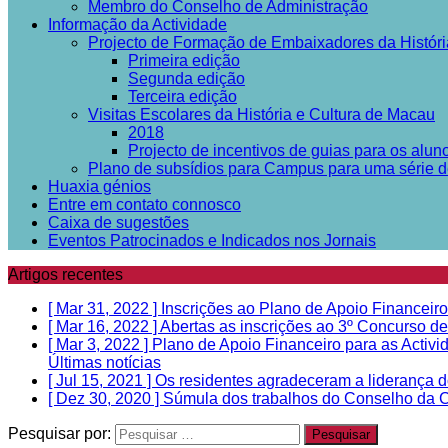
Membro do Conselho de Administração
Informação da Actividade
Projecto de Formação de Embaixadores da Históri
Primeira edição
Segunda edição
Terceira edição
Visitas Escolares da História e Cultura de Macau
2018
Projecto de incentivos de guias para os alun
Plano de subsídios para Campus para uma série de 
Huaxia génios
Entre em contato connosco
Caixa de sugestões
Eventos Patrocinados e Indicados nos Jornais
Artigos recentes
[ Mar 31, 2022 ]
Inscrições ao Plano de Apoio Financeiro
[ Mar 16, 2022 ]
Abertas as inscrições ao 3º Concurso 
[ Mar 3, 2022 ]
Plano de Apoio Financeiro para as Activ
Últimas notícias
[ Jul 15, 2021 ]
Os residentes agradeceram a liderança d
[ Dez 30, 2020 ]
Súmula dos trabalhos do Conselho da Cu
Pesquisar por: