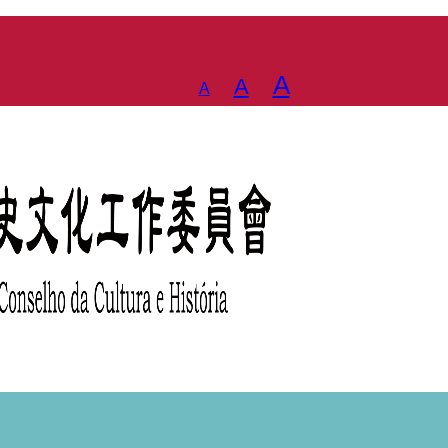
Decrease
Reset
Increase
A
A
A
font
font
font
size.
size.
size.