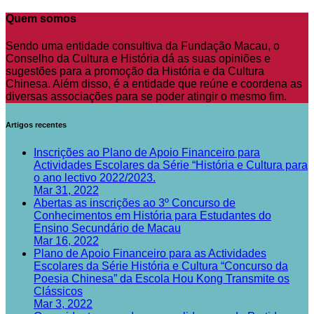
Quem somos
Sendo uma entidade consultiva da Fundação Macau, o
Conselho da Cultura e História dá as suas opiniões e
sugestões para a promoção da História e da Cultura
Chinesa. Além disso, é a entidade que reúne e coordena as
diversas associações para se poder atingir o mesmo fim.
Artigos recentes
Inscrições ao Plano de Apoio Financeiro para
Actividades Escolares da Série “História e Cultura para
o ano lectivo 2022/2023.
Mar 31, 2022
Abertas as inscrições ao 3º Concurso de
Conhecimentos em História para Estudantes do
Ensino Secundário de Macau
Mar 16, 2022
Plano de Apoio Financeiro para as Actividades
Escolares da Série História e Cultura “Concurso da
Poesia Chinesa” da Escola Hou Kong Transmite os
Clássicos
Mar 3, 2022