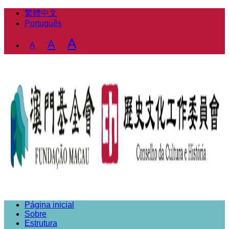
繁體中文
Português
Decrease
Reset
Increase
A
A
A
font
font
font
size.
size.
size.
Página inicial
Sobre
Estrutura