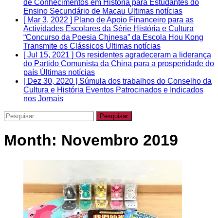
de Conhecimentos em História para Estudantes do
Ensino Secundário de Macau
Últimas notícias
[ Mar 3, 2022 ]
Plano de Apoio Financeiro para as
Actividades Escolares da Série História e Cultura
“Concurso da Poesia Chinesa” da Escola Hou Kong
Transmite os Clássicos
Últimas notícias
[ Jul 15, 2021 ]
Os residentes agradeceram a liderança
do Partido Comunista da China para a prosperidade do
país
Últimas notícias
[ Dez 30, 2020 ]
Súmula dos trabalhos do Conselho da
Cultura e História
Eventos Patrocinados e Indicados
nos Jornais
Pesquisar
por:
Month:
Novembro 2019