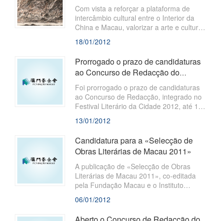
Jiangtao” apresenta pinturas de
pinturas de paisagens realizadas nos
​Com vista a reforçar a plataforma de
últimos anos pelo célebre pintor Sun
paisagem...
intercâmbio cultural entre o Interior da
Jiangtao,
China e Macau, valorizar a arte e cultura
chinesa e dinamizar o ambiente cultural
18/01/2012
de Macau, assim como incentivar a
criação e a apreciação artística, de modo
Prorrogado o prazo de candidaturas
a permitir que os cidadãos de Macau
ao Concurso de Redacção do
conheçam melhor a cultura chinesa,
Festival Literário da Cidade 2012
arranca nos próximos dias 20 a 29 de
Foi prorrogado o prazo de candidaturas
Janeiro de 2012,
ao Concurso de Redacção, integrado no
Festival Literário da Cidade 2012, até 17
de Fevereiro de 2012 (sexta-feira). O
13/01/2012
evento é co-organizado pela Fundação
Macau e a City University of Hong Kong.
Candidatura para a «Selecção de
Obras Literárias de Macau 2011»
A publicação de «Selecção de Obras
Literárias de Macau 2011», co-editada
pela Fundação Macau e o Instituto
Cultural do Governo da RAEM, que com
06/01/2012
vista a promover o desenvolvimento
literário de Macau, assegurar a
Aberto o Concurso de Redacção do