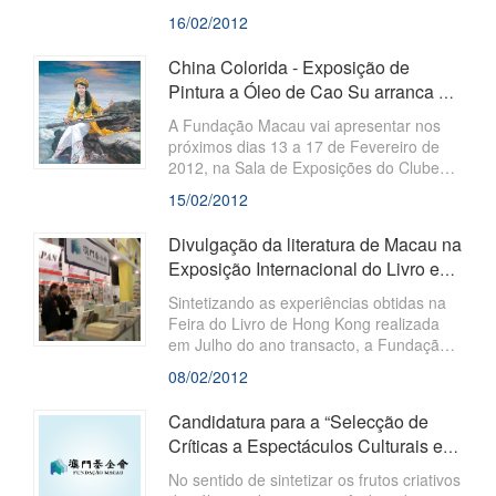
Chinês durante a realização dos Jogos
16/02/2012
Olímpicos em Londres, no próximo mês
de Agosto. Estarão expostas obras de
China Colorida - Exposição de
500 artistas de todo o mundo, com temas
Pintura a Óleo de Cao Su arranca no
e formas de expressão diferentes.
próximo dia 13 de Fevereiro
A Fundação Macau vai apresentar nos
próximos dias 13 a 17 de Fevereiro de
2012, na Sala de Exposições do Clube
Militar de Macau, a exposição intitulada
15/02/2012
“China Colorida - Exposição de Pintura a
Óleo de Cao Su”, que reúne 21 obras de
Divulgação da literatura de Macau na
pintura a óleo do célebre pintor chinês,
Exposição Internacional do Livro em
Cao Su.
Taiwan pela primeira vez
​Sintetizando as experiências obtidas na
Feira do Livro de Hong Kong realizada
em Julho do ano transacto, a Fundação
Macau e o Instituto Cultural, em
08/02/2012
cooperação com a Plaza Cultural Macau,
Limitada, e juntamente com a
Candidatura para a “Selecção de
Universidade de Macau, o Instituto para
Críticas a Espectáculos Culturais e
os Assuntos Cívicos e Municipais, entre
Artísticos de 2010 e 2011”
outras entidades locais, participaram,
No sentido de sintetizar os frutos criativos
pela primeira vez