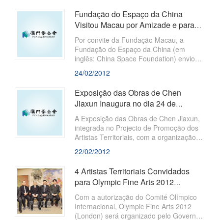
Fundação do Espaço da China
Visitou Macau por Amizade e para
Reforçar Intercâmbios
​Por convite da Fundação Macau, a
Fundação do Espaço da China (em
inglês: China Space Foundation) enviou
uma delegação composta por 16
24/02/2012
membros a Macau com os fins de
aprofundar a amizade e reforçar os
Exposição das Obras de Chen
intercâmbios. São membros da
Jiaxun Inaugura no dia 24 de
Delegação Sr. Liu Jiyuan, antigo Ministro
Fevereiro
da Indústria Aeroespacial Nacional,
A Exposição das Obras de Chen Jiaxun,
Tenente-General Shen Rongjun, Sub-
integrada no Projecto de Promoção dos
director do Comissão de Ciência,
Artistas Territoriais, com a organização
Tecnologia e Indústria para Defesa
da Fundação Macau, terá lugar entre 24
22/02/2012
Nacional
de Fevereiro e 4 de Março de 2012 na
Galeria do Museu Lin Zexu de Macau.
4 Artistas Territoriais Convidados
para Olympic Fine Arts 2012
(London)
Com a autorização do Comité Olímpico
Internacional, Olympic Fine Arts 2012
(London) será organizado pelo Governo