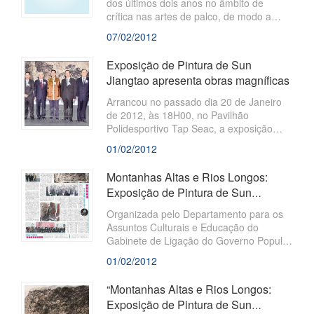
dos últimos dois anos no âmbito de
crítica nas artes de palco, de modo a
promover o desenvolvimento cultural e
07/02/2012
artístico de Macau, a Fundação Macau e
o Instituto Cultural do Governo da RAEM
Exposição de Pintura de Sun
pretendem lançar uma selecção de
Jiangtao apresenta obras magníficas
críticas a espectáculos culturais e
artísticos de 2010 e 2011.
Arrancou no passado dia 20 de Janeiro
de 2012, às 18H00, no Pavilhão
Polidesportivo Tap Seac, a exposição
intitulada “Montanhas Altas e Rios
01/02/2012
Longos: Exposição de Pintura de Sun
Jiangtao”, organizada pelo Departamento
Montanhas Altas e Rios Longos:
para os Assuntos Culturais e Educação
Exposição de Pintura de Sun
do Gabinete de Ligação do Governo
Jiangtao
Popular Central na RAEM, juntamente
Organizada pelo Departamento para os
com a Fundação Macau
Assuntos Culturais e Educação do
Gabinete de Ligação do Governo Popular
Central na RAEM, juntamente com a
01/02/2012
Fundação Macau, a exposição intitulada
“Montanhas Altas e Rios Longos:
“Montanhas Altas e Rios Longos:
Exposição de Pintura de Sun Jiangtao”,
Exposição de Pintura de Sun
que reúne mais de duas dezenas de