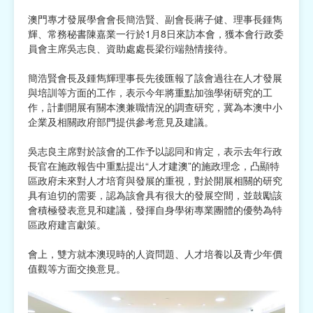
澳門專才發展學會會長簡浩賢、副會長蔣子健、理事長鍾雋
宗教
輝、常務秘書陳嘉業一行於1月8日來訪本會，獲本會行政委
員會主席吳志良、資助處處長梁衍端熱情接待。
慈善中介及志願活動推廣
簡浩賢會長及鍾雋輝理事長先後匯報了該會過往在人才發展
公民社團及同鄉會
與培訓等方面的工作，表示今年將重點加強學術研究的工
作，計劃開展有關本澳兼職情況的調查研究，冀為本澳中小
國際
企業及相關政府部門提供參考意見及建議。
其他
吳志良主席對於該會的工作予以認同和肯定，表示去年行政
長官在施政報告中重點提出“人才建澳”的施政理念，凸顯特
區政府未來對人才培育與發展的重視，對於開展相關的研究
具有迫切的需要，認為該會具有很大的發展空間，並鼓勵該
會積極發表意見和建議，發揮自身學術專業團體的優勢為特
區政府建言獻策。
會上，雙方就本澳現時的人資問題、人才培養以及青少年價
值觀等方面交換意見。