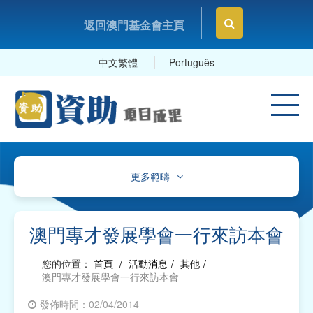
返回澳門基金會主頁
中文繁體
Português
更多範疇
文化、體育及康樂
教育及研究
澳門專才發展學會一行來訪本會
衛生
您的位置：
首頁
/
活動消息
/
其他
/
澳門專才發展學會一行來訪本會
社會服務
發佈時間：02/04/2014
工商及專業社團、工會